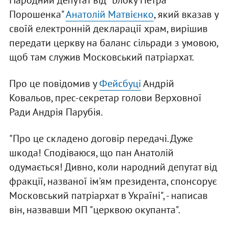
Народний депутат від "Блоку Петра
Порошенка"
Анатолій Матвієнко
, який вказав у
своїй електронній декларації храм, вирішив
передати церкву на баланс сільради з умовою,
щоб там служив Московський патріархат.
Про це повідомив у
Фейсбуці
Андрій
Ковальов, прес-секретар голови Верховної
Ради Андрія Парубія.
"Про це складено договір передачі. Дуже
шкода! Сподіваюся, що пан Анатолій
одумається! Дивно, коли народний депутат від
фракції, названої ім'ям президента, спонсорує
Московський патріархат в Україні", - написав
він, назвавши МП "церквою окупанта".