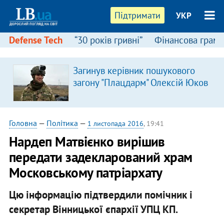
Підтримати
УКР
Defense Tech
“30 років гривні”
Фінансова грамо
Загинув керівник пошукового
загону "Плацдарм" Олексій Юков
Головна
—
Політика
—
1 листопада 2016
, 19:41
Нардеп Матвієнко вирішив
передати задекларований храм
Московському патріархату
Цю інформацію підтвердили помічник і
секретар Вінницької єпархії УПЦ КП.