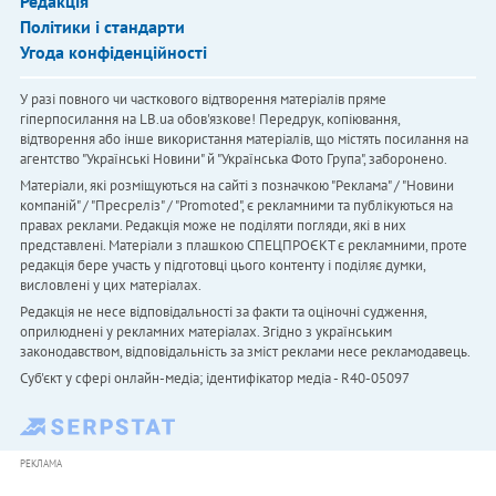
Редакція
Політики і стандарти
Угода конфіденційності
У разі повного чи часткового відтворення матеріалів пряме
гіперпосилання на LB.ua обов'язкове! Передрук, копіювання,
відтворення або інше використання матеріалів, що містять посилання на
агентство "Українськi Новини" й "Українська Фото Група", заборонено.
Матеріали, які розміщуються на сайті з позначкою "Реклама" / "Новини
компаній" / "Пресреліз" / "Promoted", є рекламними та публікуються на
правах реклами. Редакція може не поділяти погляди, які в них
представлені. Матеріали з плашкою СПЕЦПРОЄКТ є рекламними, проте
редакція бере участь у підготовці цього контенту і поділяє думки,
висловлені у цих матеріалах.
Редакція не несе відповідальності за факти та оціночні судження,
оприлюднені у рекламних матеріалах. Згідно з українським
законодавством, відповідальність за зміст реклами несе рекламодавець.
Cуб'єкт у сфері онлайн-медіа; ідентифікатор медіа - R40-05097
РЕКЛАМА