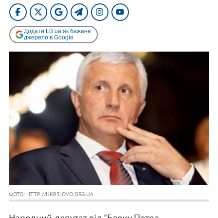
Додати LB.ua як бажане
джерело в Google
ФОТО: HTTP://UKRSLOVO.ORG.UA