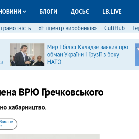
НОВИНИ
БЛОГИ
ДОСЬЄ
LB.LIVE
 грамотність
«Епіцентр виробників»
CultHub
Те
Мер Тбілісі Каладзе заявив про
обман України і Грузії з боку
 з
НАТО
лена ВРЮ Гречковського
ано хабарництво.
 бажане
e