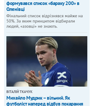
формувався список «бараку 200» в
Оленівці
Фінальний список відрізнявся майже на
50%. За яким принципом відбирали
людей, «азовці» не знають.
ВІТАЛІЙ ТКАЧУК
Михайло Мудрик – вільний. Як
футболіст наперед відбув покарання