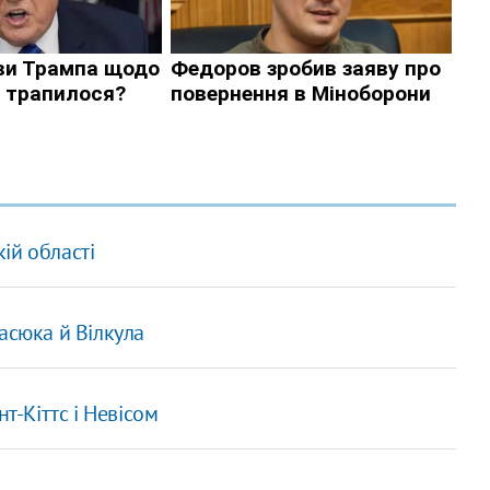
кій області
асюка й Вілкула
т-Кіттс і Невісом