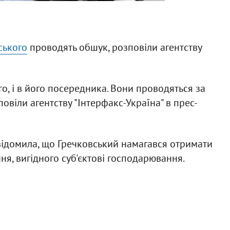
ського
проводять обшук, розповіли агентству
о, і в його посередника. Вони проводяться за
повіли агентству "Інтерфакс-Україна" в прес-
відомила, що Гречковський намагався отримати
ня, вигідного суб'єктові господарювання.