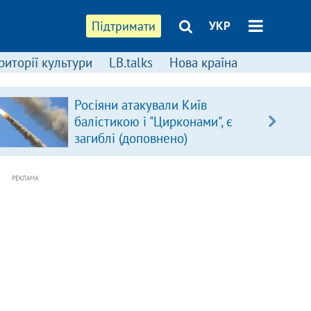
Підтримати
УКР
риторії культури
LB.talks
Нова країна
Росіяни атакували Київ
балістикою і "Цирконами", є
загиблі (доповнено)
РЕКЛАМА