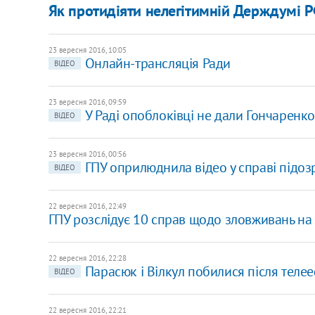
Як протидіяти нелегітимній Держдумі Р
23 вересня 2016, 10:05
Онлайн-трансляція Ради
ВІДЕО
23 вересня 2016, 09:59
У Раді опоблоківці не дали Гончаренко
ВІДЕО
23 вересня 2016, 00:56
ГПУ оприлюднила відео у справі підо
ВІДЕО
22 вересня 2016, 22:49
ГПУ розслідує 10 справ щодо зловживань на 
22 вересня 2016, 22:28
Парасюк і Вілкул побилися після телее
ВІДЕО
22 вересня 2016, 22:21