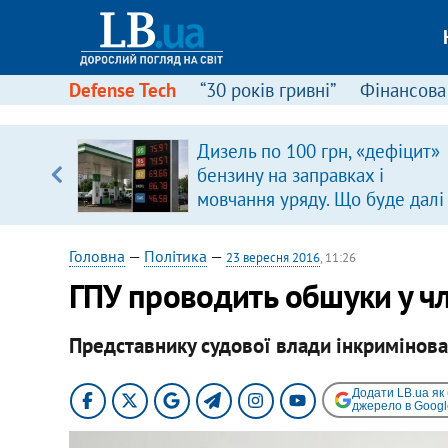
Defense Tech
“30 років гривні”
Фінансова
серця
Дизель по 100 грн, «дефіцит»
 кави
бензину на заправках і
мовчання уряду. Що буде далі
цінами на пальне?
Головна
—
Політика
—
23 вересня 2016
, 11:26
ГПУ проводить обшуки у ч
Представнику судової влади інкримінов
Додати LB.ua як
джерело в Googl