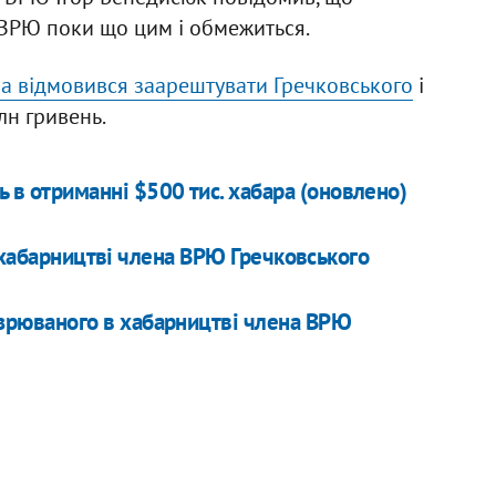
і ВРЮ поки що цим і обмежиться.
ва відмовився заарештувати Гречковського
і
лн гривень.
 в отриманні $500 тис. хабара (оновлено)
в хабарництві члена ВРЮ Гречковського
озрюваного в хабарництві члена ВРЮ