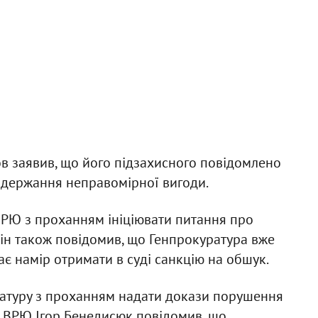
ов заявив, що його підзахисного повідомлено
 одержання неправомірної вигоди.
РЮ з проханням ініціювати питання про
ін також повідомив, що Генпрокуратура вже
є намір отримати в суді санкцію на обшук.
уратуру з проханням надати докази порушення
 ВРЮ Ігор Бенедисюк повідомив, що