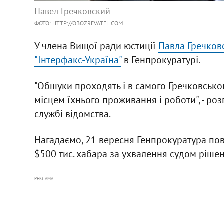
Павел Гречковский
ФОТО: HTTP://OBOZREVATEL.COM
У члена Вищої ради юстиції
Павла Гречков
"Інтерфакс-Україна"
в Генпрокуратурі.
"Обшуки проходять і в самого Гречковськог
місцем їхнього проживання і роботи", - роз
службі відомства.
Нагадаємо, 21 вересня Генпрокуратура по
$500 тис. хабара за ухвалення судом рішен
РЕКЛАМА