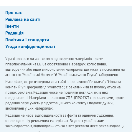
Про нас
Реклама на сайті
Івенти
Редакція
Політики і стандарти
Угода конфіденційності
У разі повного чи часткового відтворення матеріалів пряме
гіперпосилання на LB.ua обов'язкове! Передрук, копіювання,
відтворення або інше використання матеріалів, що містять посилання на
агентство "Українськi Новини" й "Українська Фото Група", заборонено.
Матеріали, які розміщуються на сайті з позначкою "Реклама" / "Новини
компаній" / "Пресреліз" / "Promoted", є рекламними та публікуються на
правах реклами. Редакція може не поділяти погляди, які в них
представлені. Матеріали з плашкою СПЕЦПРОЄКТ є рекламними, проте
редакція бере участь у підготовці цього контенту і поділяє думки,
висловлені у цих матеріалах.
Редакція не несе відповідальності за факти та оціночні судження,
оприлюднені у рекламних матеріалах. Згідно з українським
законодавством, відповідальність за зміст реклами несе рекламодавець.