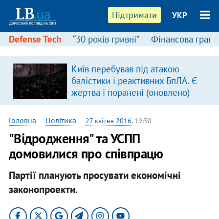
Підтримати
УКР
Defense Tech
“30 років гривні”
Фінансова грамо
Київ перебував під атакою
балістики і реактивних БпЛА. Є
жертва і поранені (оновлено)
Головна
—
Політика
—
27 квітня 2016
, 19:30
"Відродження" та УСПП
домовилися про співпрацю
Партії планують просувати економічні
законопроекти.