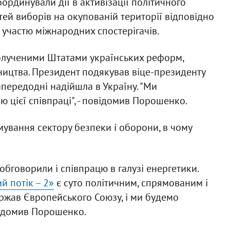
ординували дії в активізації політичного
ей виборів на окупованій території відповідно
участю міжнародних спостерігачів.
полученими Штатами українських реформ,
тництва. Президент подякував віце-президенту
напередодні надійшла в Україну. "Ми
 цієї співпраці", - повідомив Порошенко.
вання сектору безпеки і оборони, в чому
бговорили і співпрацю в галузі енергетики.
й потік – 2»
є суто політичним, спрямованим і
держав Європейського Союзу, і ми будемо
овідомив Порошенко.