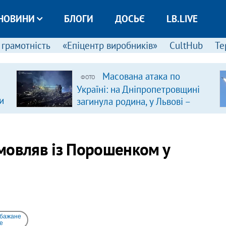
НОВИНИ
БЛОГИ
ДОСЬЄ
LB.LIVE
 грамотність
«Епіцентр виробників»
CultHub
Те
Масована атака по
ФОТО
Україні: на Дніпропетровщині
и
загинула родина, у Львові –
удар по багатоповерхівках
(доповнюється)
мовляв із Порошенком у
 бажане
e