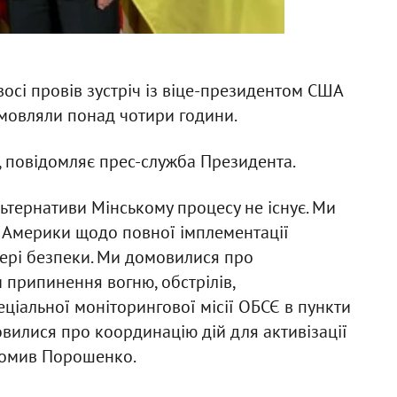
сі провів зустріч із віце-президентом США
мовляли понад чотири години.
 повідомляє прес-служба Президента.
ьтернативи Мінському процесу не існує. Ми
 Америки щодо повної імплементації
фері безпеки. Ми домовилися про
и припинення вогню, обстрілів,
іальної моніторингової місії ОБСЄ в пункти
овилися про координацію дій для активізації
відомив Порошенко.