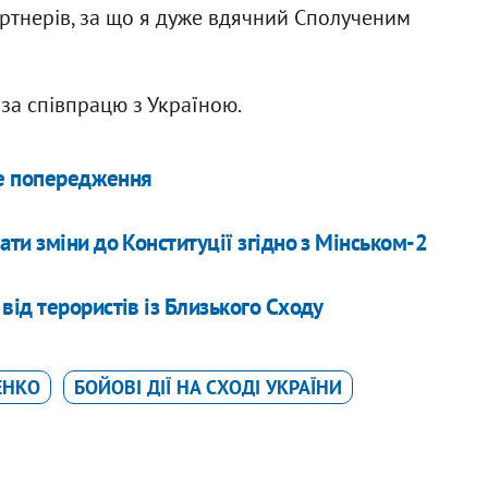
ртнерів, за що я дуже вдячний Сполученим
за співпрацю з Україною.
ке попередження
ти зміни до Конституції згідно з Мінськом-2
ід терористів із Близького Сходу
ЕНКО
БОЙОВІ ДІЇ НА СХОДІ УКРАЇНИ