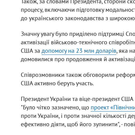
Також, за словами Президента, сторони ско
процесу, включаючи підготовку модальност
до українського законодавства з широкою 
Значну увагу було приділено підтримці С
активізації військово-технічного співробі
США за
допомогу на 23 млн доларів
, яка 
домовилися про продовження й активізацію
Співрозмовники також обговорили реформу
США активно беруть участь.
Президент України та віце-президент США о
"Було чітко зазначено, що
проект «Північни
проти України, і проти значної кількості 
ефективно діяти, щоб його зупинити", - п