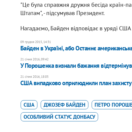
"Це була справжня дружня бесіда країн-па
Штатам", - підсумував Президент.
Нагадаємо, Байден відповідає в уряді США 
09 грудня 2015, 14:31
Байден в Україні, або Останнє американсь
21 січня 2016, 09:42
У Порошенка визнали бажання відтермінува
21 січня 2016, 18:05
США випадково оприлюднили план захисту в
США
ДЖОЗЕФ БАЙДЕН
ПЕТРО ПОРОШ
ОСОБЛИВИЙ СТАТУС ДОНБАСУ