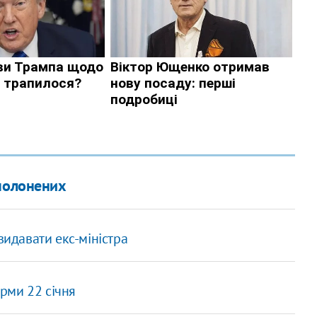
 полонених
видавати екс-міністра
рми 22 січня