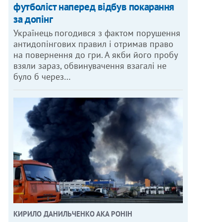
футболіст наперед відбув покарання
за допінг
Українець погодився з фактом порушення
антидопінгових правил і отримав право
на повернення до гри. А якби його пробу
взяли зараз, обвинувачення взагалі не
було б через…
КИРИЛО ДАНИЛЬЧЕНКО АКА РОНІН