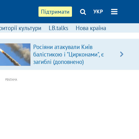
Підтримати
УКР
риторії культури
LB.talks
Нова країна
Росіяни атакували Київ
балістикою і "Цирконами", є
загиблі (доповнено)
РЕКЛАМА