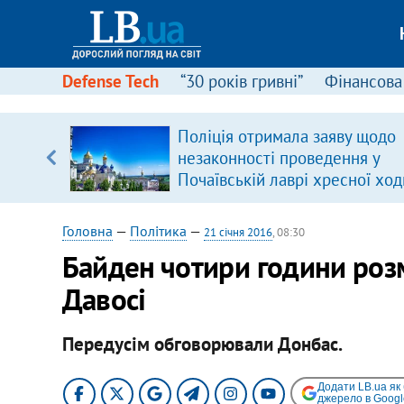
Defense Tech
“30 років гривні”
Фінансова
вив про
Поліція отримала заяву щодо
боку
незаконності проведення у
Почаївській лаврі хресної ход
Головна
—
Політика
—
21 січня 2016
, 08:30
Байден чотири години роз
Давосі
Передусім обговорювали Донбас.
Додати LB.ua як
джерело в Googl