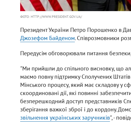
ФОТО: HTTP://WWW.PRESIDENT.GOV.UA/
Президент України Петро Порошенко в Даво
Джозефом Байденом
. Співрозмовники роз
Передусім обговорювали питання безпеки,
"Ми прийшли до спільного висновку, що ал
маємо повну підтримку Сполучених Штатів
Мінського процесу, який має складову у с
скоординовані дії, які повинні забезпечит
безперешкодний доступ представників Спец
зберігання важкої зброї і до кордону. Дом
звільнення українських заручників
", - по