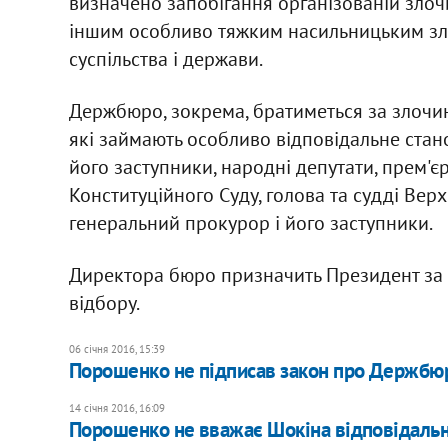
визначено запобігання організованій злоч
іншим особливо тяжким насильницьким зл
суспільства і держави.
Держбюро, зокрема, братиметься за злочи
які займають особливо відповідальне стан
його заступники, народні депутати, прем'єр-
Конституційного Суду, голова та судді Верх
генеральний прокурор і його заступники.
Директора бюро призначить Президент за 
відбору.
06 січня 2016, 15:39
Порошенко не підписав закон про Держбюр
14 січня 2016, 16:09
Порошенко не вважає Шокіна відповідальни