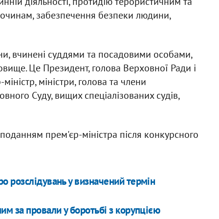
инній діяльності, протидію терористичним та
очинам, забезпечення безпеки людини,
ни, вчинені суддями та посадовими особами,
овище. Це Президент, голова Верховної Ради і
міністр, міністри, голова та члени
овного Суду, вищих спеціалізованих судів,
поданням прем'єр-міністра після конкурсного
о розслідувань у визначений термін
м за провали у боротьбі з корупцією