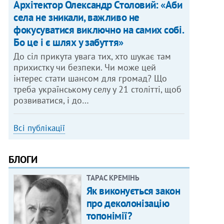
Архітектор Олександр Столовий: «Аби
села не зникали, важливо не
фокусуватися виключно на самих собі.
Бо це і є шлях у забуття»
До сіл прикута увага тих, хто шукає там
прихистку чи безпеки. Чи може цей
інтерес стати шансом для громад? Що
треба українському селу у 21 столітті, щоб
розвиватися, і до…
Всі публікації
БЛОГИ
ТАРАС КРЕМІНЬ
Як виконується закон
про деколонізацію
топонімії?