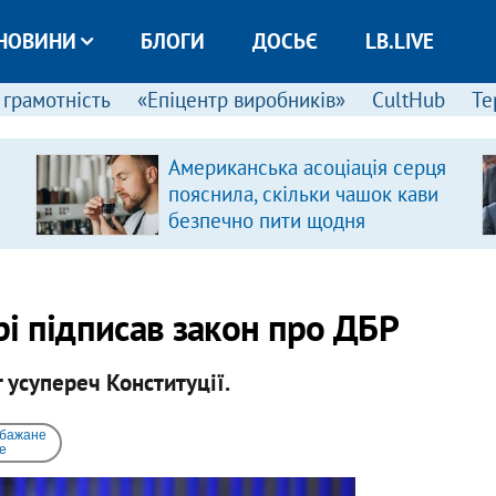
НОВИНИ
БЛОГИ
ДОСЬЄ
LB.LIVE
 грамотність
«Епіцентр виробників»
CultHub
Те
Американська асоціація серця
пояснила, скільки чашок кави
безпечно пити щодня
і підписав закон про ДБР
 усупереч Конституції.
 бажане
e