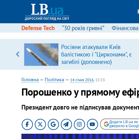
Defense Tech
“30 років гривні”
Фінансова
ового
Росіяни атакували Київ
ій
балістикою і "Цирконами", є
загиблі (доповнено)
Головна
—
Політика
—
14 січня 2016
, 15:53
Порошенко у прямому ефір
Президент довго не підписував документ
Додати LB.ua як
джерело в Googl