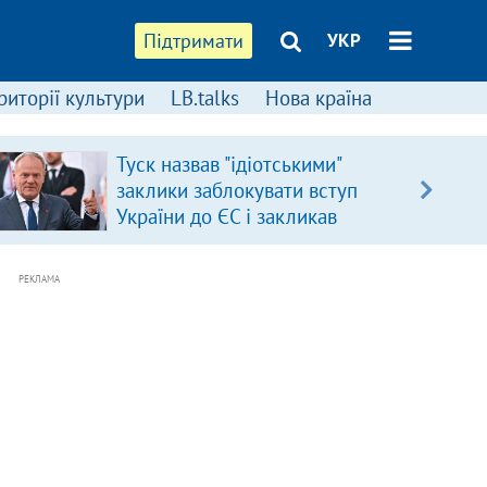
Підтримати
УКР
риторії культури
LB.talks
Нова країна
Туск назвав "ідіотськими"
заклики заблокувати вступ
України до ЄС і закликав
припинити антиукраїнську
риторику
РЕКЛАМА