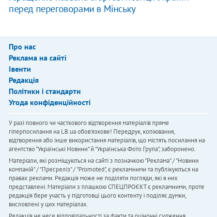
перед переговорами в Мінську
Про нас
Реклама на сайті
Івенти
Редакція
Політики і стандарти
Угода конфіденційності
У разі повного чи часткового відтворення матеріалів пряме
гіперпосилання на LB.ua обов'язкове! Передрук, копіювання,
відтворення або інше використання матеріалів, що містять посилання на
агентство "Українськi Новини" й "Українська Фото Група", заборонено.
Матеріали, які розміщуються на сайті з позначкою "Реклама" / "Новини
компаній" / "Пресреліз" / "Promoted", є рекламними та публікуються на
правах реклами. Редакція може не поділяти погляди, які в них
представлені. Матеріали з плашкою СПЕЦПРОЄКТ є рекламними, проте
редакція бере участь у підготовці цього контенту і поділяє думки,
висловлені у цих матеріалах.
Редакція не несе відповідальності за факти та оціночні судження,