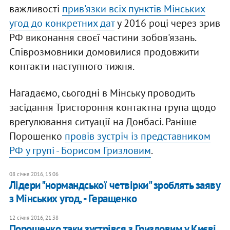
важливості
прив'язки всіх пунктів Мінських
угод до конкретних дат
у 2016 році через зрив
РФ виконання своєї частини зобов'язань.
Співрозмовники домовилися продовжити
контакти наступного тижня.
Нагадаємо, сьогодні в Мінську проводить
засідання Тристороння контактна група щодо
врегулювання ситуації на Донбасі. Раніше
Порошенко
провів зустріч із представником
РФ у групі - Борисом Гризловим
.
08 січня 2016, 13:06
Лідери "нормандської четвірки" зроблять заяву
з Мінських угод, - Геращенко
12 січня 2016, 21:38
Порошенко таки зустрівся з Гризловим у Києві,