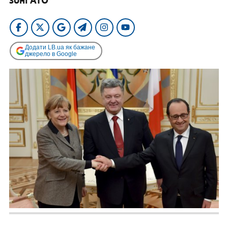
Додати LB.ua як бажане
джерело в Google