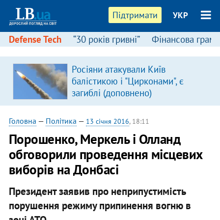
Підтримати
УКР
Defense Tech
“30 років гривні”
Фінансова грамо
Росіяни атакували Київ
балістикою і "Цирконами", є
загиблі (доповнено)
Головна
—
Політика
—
13 січня 2016
, 18:11
Порошенко, Меркель і Олланд
обговорили проведення місцевих
виборів на Донбасі
Президент заявив про неприпустимість
порушення режиму припинення вогню в
зоні АТО