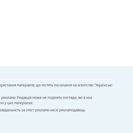
ристання матеріалів, що містять посилання на агентство "Українськi
х реклами. Редакція може не поділяти погляди, які в них
ні у цих матеріалах.
повідальність за зміст реклами несе рекламодавець.