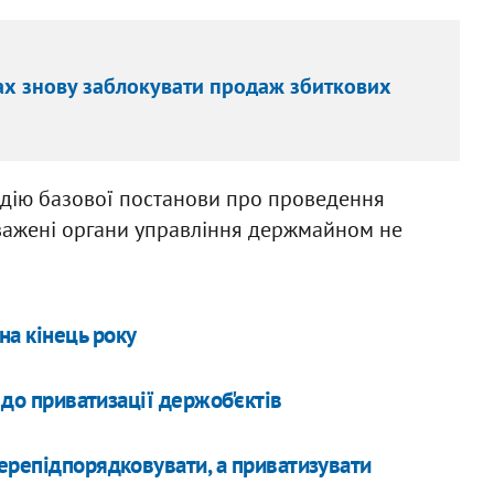
есах знову заблокувати продаж збиткових
 дію базової постанови про проведення
оважені органи управління держмайном не
а кінець року
 до приватизації держоб'єктів
ерепідпорядковувати, а приватизувати