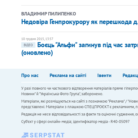
ВЛАДИМИР ПИЛИПЕНКО
Недовіра Генпрокурору як перешкода д
10 грудня 2015, 13:57
Боєць "Альфи" загинув під час зат
ВІДЕО
(оновлено)
Про нас
Реклама на сайті
Івенти
Редакц
У разі повного чи часткового відтворення матеріалів пряме гіперпо
Новини" й "Українська Фото Група", заборонено.
Матеріали, які розміщуються на сайті з позначкою "Реклама" / "Нови
представлені. Матеріали з плашкою СПЕЦПРОЄКТ є рекламними, проте
Редакція не несе відповідальності за факти та оціночні судження,
Cуб'єкт у сфері онлайн-медіа; ідентифікатор медіа - R40-05097