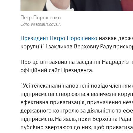
Петр Порошенко
ФОТО: PRESIDENT.GOV.UA
Президент Петро Порошенко
назвав держа
корупції" і закликав Верховну Раду приско
Про це він заявив на засіданні Нацради з 
офіційний сайт Президента.
"Усі телеканали наповнені повідомленнями
підприємстві створюються величезні корупц
ефективна приватизація, призначення нез
державного контролю за діяльністю та ефе
підприємств. На жаль, поки Верховна Рада 
публічно звертаюся до них, щоб приватиза