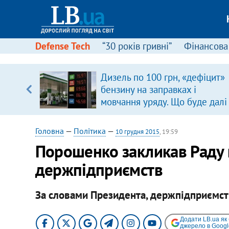
Defense Tech
“30 років гривні”
Фінансова
Дизель по 100 грн, «дефіцит»
ольщі.
бензину на заправках і
було
мовчання уряду. Що буде далі
цінами на пальне?
Головна
—
Політика
—
10 грудня 2015
, 19:59
Порошенко закликав Раду 
держпідприємств
За словами Президента, держпідприємст
Додати LB.ua як
джерело в Googl