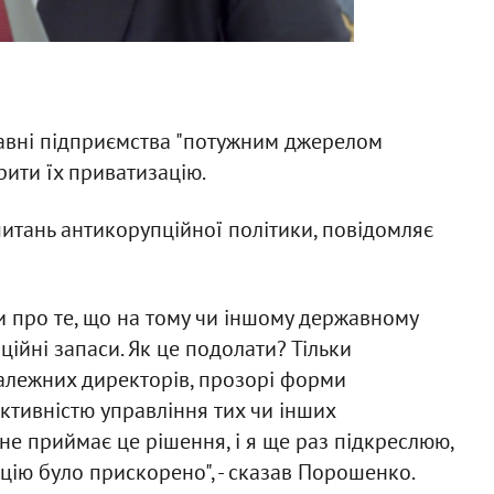
вні підприємства "потужним джерелом
рити їх приватизацію.
питань антикорупційної політики, повідомляє
 про те, що на тому чи іншому державному
ійні запаси. Як це подолати? Тільки
алежних директорів, прозорі форми
ктивністю управління тих чи інших
не приймає це рішення, і я ще раз підкреслюю,
цію було прискорено", - сказав Порошенко.