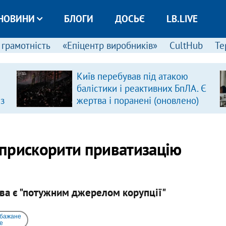
НОВИНИ
БЛОГИ
ДОСЬЄ
LB.LIVE
 грамотність
«Епіцентр виробників»
CultHub
Те
Київ перебував під атакою
балістики і реактивних БпЛА. Є
 з
жертва і поранені (оновлено)
прискорити приватизацію
ва є "потужним джерелом корупції"
 бажане
e