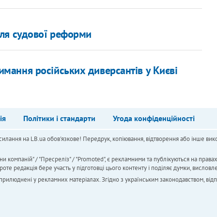
ля судової реформи
римання російських диверсантів у Києві
ія
Політики і стандарти
Угода конфіденційності
силання на LB.ua обов'язкове! Передрук, копіювання, відтворення або інше вико
ни компаній" / "Пресреліз" / "Promoted", є рекламними та публікуються на права
 редакція бере участь у підготовці цього контенту і поділяє думки, висловле
 оприлюднені у рекламних матеріалах. Згідно з українським законодавством, від