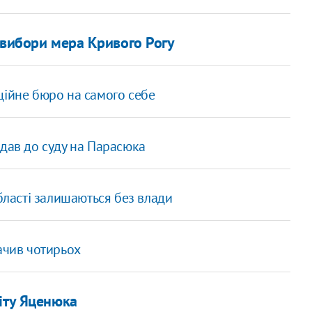
 вибори мера Кривого Рогу
ційне бюро на самого себе
одав до суду на Парасюка
області залишаються без влади
ачив чотирьох
іту Яценюка