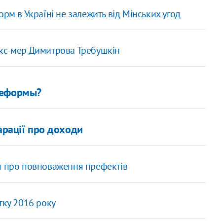
рм в Україні не залежить від Мінських угод
екс-мер Димитрова Требушкін
реформы?
арації про доходи
я про повноваження префектів
тку 2016 року