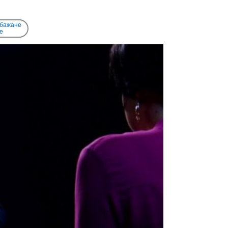
 бажане
e