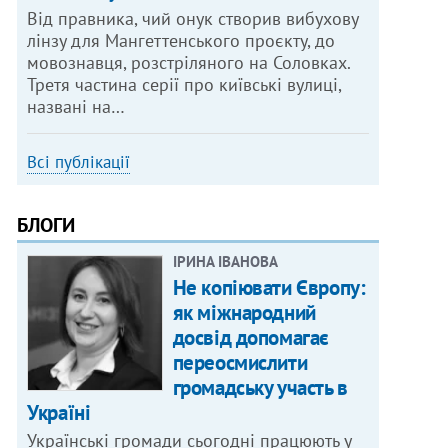
Від правника, чий онук створив вибухову
лінзу для Мангеттенського проєкту, до
мовознавця, розстріляного на Соловках.
Третя частина серії про київські вулиці,
названі на…
Всі публікації
БЛОГИ
ІРИНА ІВАНОВА
Не копіювати Європу:
як міжнародний
досвід допомагає
переосмислити
громадську участь в
Україні
Українські громади сьогодні працюють у