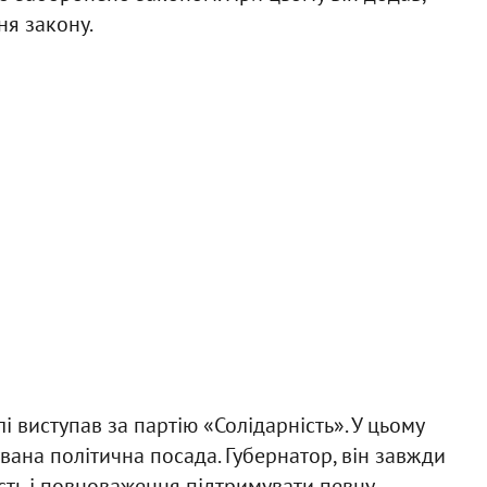
ня закону.
і виступав за партію «Солідарність». У цьому
вана політична посада. Губернатор, він завжди
сть і повноваження підтримувати певну