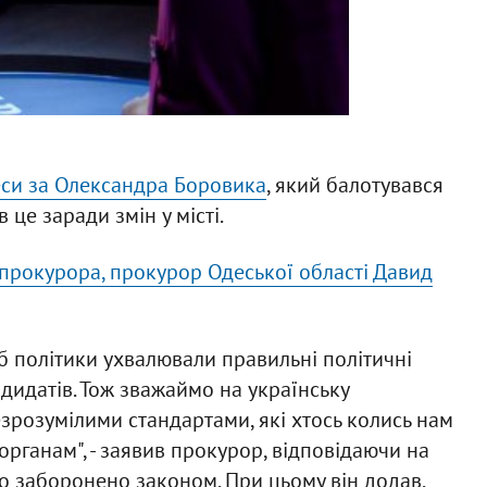
еси за Олександра Боровика
, який балотувався
 це заради змін у місті.
прокурора, прокурор Одеської області Давид
 політики ухвалювали правильні політичні
дидатів. Тож зважаймо на українську
зрозумілими стандартами, які хтось колись нам
органам", - заявив прокурор, відповідаючи на
о заборонено законом. При цьому він додав,