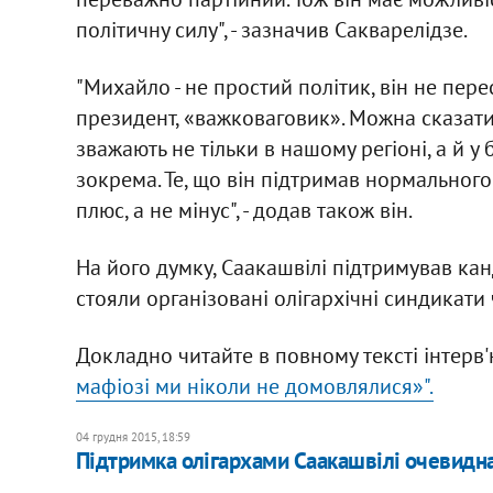
політичну силу", - зазначив Сакварелідзе.
"Михайло - не простий політик, він не пере
президент, «важковаговик». Можна сказати,
зважають не тільки в нашому регіоні, а й у
зокрема. Те, що він підтримав нормальног
плюс, а не мінус", - додав також він.
На його думку, Саакашвілі підтримував кан
стояли організовані олігархічні синдикати 
Докладно читайте в повному тексті інтерв'
мафіозі ми ніколи не домовлялися»".
04 грудня 2015, 18:59
Підтримка олігархами Саакашвілі очевидна