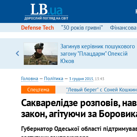
Defense Tech
“30 років гривні”
Фінансова
Загинув керівник пошукового
уп
загону "Плацдарм" Олексій
Юков
ку
Головна
—
Політика
—
3 грудня 2015
, 13:43
Спецтема
"Левый берег" с Соней Кошки
Сакварелідзе розповів, на
закон, агітуючи за Боровик
Губернатор Одеської області підтримував