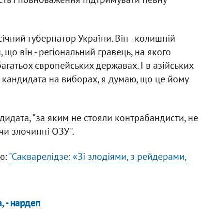
січний губернатор України. Він - колишній
 що він - регіональний гравець, на якого
 багатьох європейських державах. І в азійських
о кандидата на виборах, я думаю, що це йому
дидата, "за яким не стояли контрабандисти, не
чи злочинні ОЗУ".
ю:
"Сакварелідзе: «Зі злодіями, з рейдерами,
, - нардеп