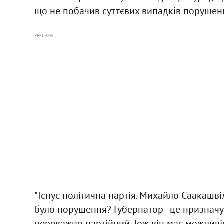
що не побачив суттєвих випадків порушен
РЕКЛАМА
"Існує політична партія. Михайло Саакашвіл
було порушення? Губернатор - це призначу
переважно партійний. Тож він має можливі