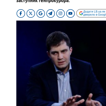
заступник генпрокурора.
Додати LB.ua як
джерело в Googl