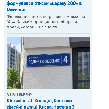
формувався список «бараку 200» в
Оленівці
Фінальний список відрізнявся майже на
50%. За яким принципом відбирали
людей, «азовці» не знають.
АНТОН ВЕКЛИЧ
Кістяківські, Холодні, Костюки:
сімейні вулиці Києва. Частина 3