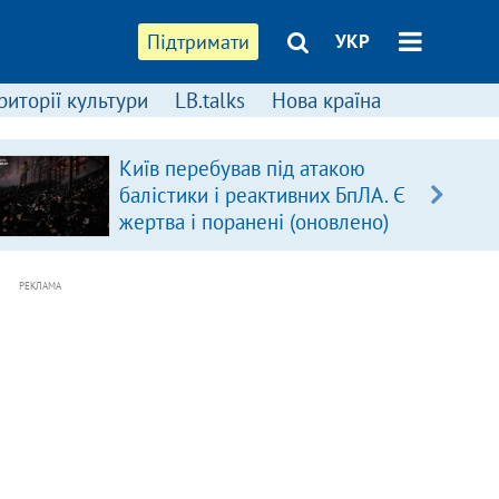
Підтримати
УКР
риторії культури
LB.talks
Нова країна
Київ перебував під атакою
балістики і реактивних БпЛА. Є
жертва і поранені (оновлено)
РЕКЛАМА