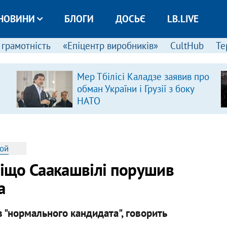
НОВИНИ
БЛОГИ
ДОСЬЄ
LB.LIVE
 грамотність
«Епіцентр виробників»
CultHub
Те
Мер Тбілісі Каладзе заявив про
обман України і Грузії з боку
НАТО
ной
віщо Саакашвілі порушив
а
 "нормального кандидата", говорить