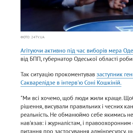
ФОТО: 24TV.UA
Агітуючи активно під час виборів мера Од
від БПП, губернатор Одеської області робив
Так ситуацію прокоментував
заступник ген
Сакварелідзе в інтерв'ю Соні Кошкіній.
"Ми всі хочемо, щоб люди жили краще. Щоб
рішення, висували правильних і чесних кан
реальність. Не обманюймо себе якимись не
нав'язав: і журналістам, і правоохоронним 
питання про застосування адмінресурсу, щ