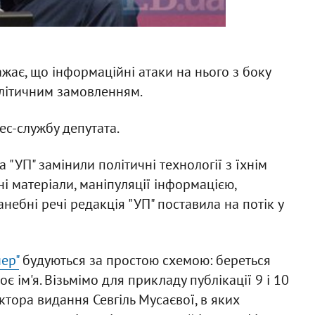
жає, що інформаційні атаки на нього з боку
олітичним замовленням.
ес-службу депутата.
 "УП" замінили політичні технології з їхнім
і матеріали, маніпуляції інформацією,
анебні речі редакція "УП" поставила на потік у
ер"
будуються за простою схемою: береться
оє ім'я. Візьмімо для прикладу публікації 9 і 10
ктора видання Севгіль Мусаєвої, в яких