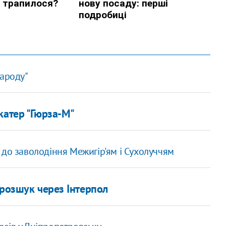
народу"
катер "Гюрза-М"
 до заволодіння Межигір'ям і Сухолуччям
 розшук через Інтерпол