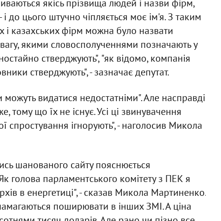
иваються якісь прізвища людей і назви фірм,
 і до цього штучно чіпляється моє ім'я. З таким
х і казахських фірм можна було назвати
ь увагу, якими словосполученнями позначають у
дностайно стверджують", "як відомо, компанія
вники стверджують", - зазначає депутат.
и можуть видатися недостатніми". Але насправді
е, тому що їх не існує. Усі ці звинувачення
мої спростування ігнорують", - наголосив Микола
лись шанованого сайту пояснюється
к голова парламентського комітету з ПЕК я
рхів в енергетиці", - сказав Микола Мартиненко.
намагаються поширювати в інших ЗМІ. А ціна
 сотнями тисяч доларів. Але рано чи пізно все