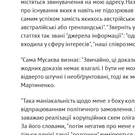
містяться звинувачення на мою адресу. Наз
про існування яких я навіть не підозрював -
самим успіхом замість якихось австрійськи
австралійські або гренландські". "Зверніт
статтях так звані "джерела інформації": "о
входила у сферу інтересів", "наші співрозмо
"Сама Мусаєва визнає: "Звичайно, ці доказ
жодних доказів немає взагалі. І бути не мож
відверто штучні і необґрунтовані, тоді як 
Мартиненко.
"Така маніакальність щодо мене з боку ко
відпрацюванням політичного замовлення. Я
заважаю реалізації корупційних схем оліга
За його словами, "потім негатив про мене 
тільки однієї такої "розгонки" вимірюється