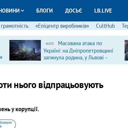
НОВИНИ
БЛОГИ
ДОСЬЄ
LB.LIVE
 грамотність
«Епіцентр виробників»
CultHub
Те
Масована атака по
ФОТО
Україні: на Дніпропетровщині
и
загинула родина, у Львові –
удар по багатоповерхівках
(доповнюється)
оти нього відпрацьовують
нь у корупції.
 бажане
e