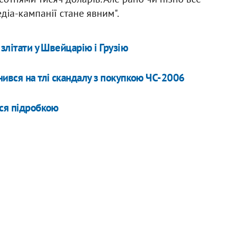
діа-кампанії стане явним".
злітати у Швейцарію і Грузію
нився на тлі скандалу з покупкою ЧС-2006
ося підробкою