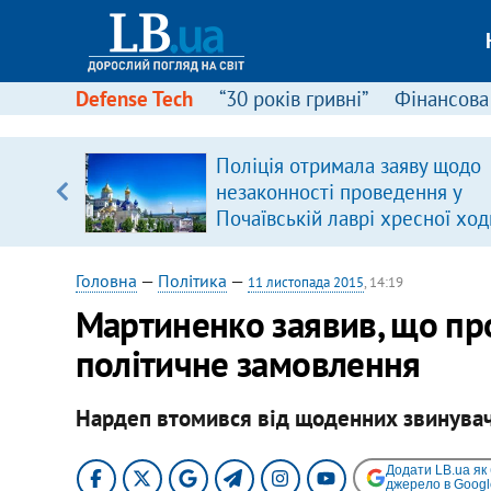
Defense Tech
“30 років гривні”
Фінансова
ою
Поліція отримала заяву щодо
пЛА. Є
незаконності проведення у
лено)
Почаївській лаврі хресної ход
Головна
—
Політика
—
11 листопада 2015
, 14:19
Мартиненко заявив, що пр
політичне замовлення
Нардеп втомився від щоденних звинуваче
Додати LB.ua як
джерело в Googl