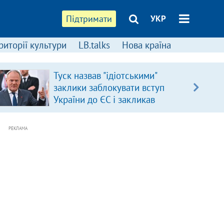
Підтримати
УКР
риторії культури
LB.talks
Нова країна
Туск назвав "ідіотськими"
заклики заблокувати вступ
України до ЄС і закликав
припинити антиукраїнську
риторику
РЕКЛАМА