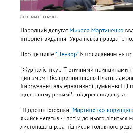
ФОТО: МАКС ТРЕБУХОВ
Народний депутат
Микола Мартиненко
вва
інтернет-видання "Українська правда" є п
Про це пише
"Цензор"
із посиланням на пр
"Журналістику з її етичними принципами на
цинізмом і безпринципністю. Платні замовн
ігнорування альтернативної думки - всі ці г
щоденному режимі", - підкреслив депутат.
"Щоденні істерики
"Мартиненко-корупціон
якийсь негатив - і потім до нього ліпиться м
листопада ц.р. за підписом головного реда