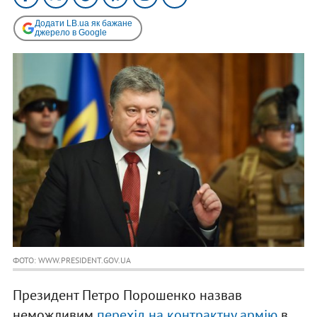
Додати LB.ua як бажане
джерело в Google
ФОТО: WWW.PRESIDENT.GOV.UA
Президент Петро Порошенко назвав
неможливим
перехід на контрактну армію
в