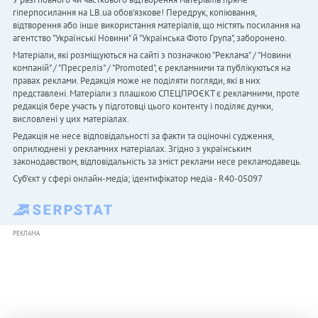
гіперпосилання на LB.ua обов'язкове! Передрук, копіювання,
відтворення або інше використання матеріалів, що містять посилання на
агентство "Українськi Новини" й "Українська Фото Група", заборонено.
Матеріали, які розміщуються на сайті з позначкою "Реклама" / "Новини
компаній" / "Пресреліз" / "Promoted", є рекламними та публікуються на
правах реклами. Редакція може не поділяти погляди, які в них
представлені. Матеріали з плашкою СПЕЦПРОЄКТ є рекламними, проте
редакція бере участь у підготовці цього контенту і поділяє думки,
висловлені у цих матеріалах.
Редакція не несе відповідальності за факти та оціночні судження,
оприлюднені у рекламних матеріалах. Згідно з українським
законодавством, відповідальність за зміст реклами несе рекламодавець.
Cуб'єкт у сфері онлайн-медіа; ідентифікатор медіа - R40-05097
РЕКЛАМА