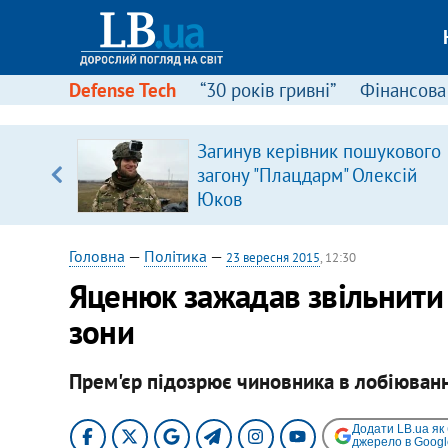
Defense Tech
“30 років гривні”
Фінансова
Загинув керівник пошукового
 часів
загону "Плацдарм" Олексій
Юков
Головна
—
Політика
—
23 вересня 2015
, 12:30
Яценюк зажадав звільнити
зони
Прем'єр підозрює чиновника в лобіюванні
Додати LB.ua як
джерело в Googl