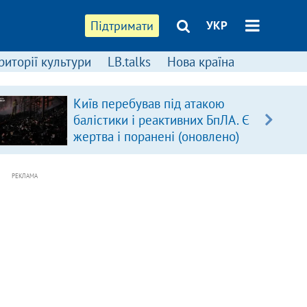
Підтримати
УКР
риторії культури
LB.talks
Нова країна
Київ перебував під атакою
балістики і реактивних БпЛА. Є
жертва і поранені (оновлено)
РЕКЛАМА