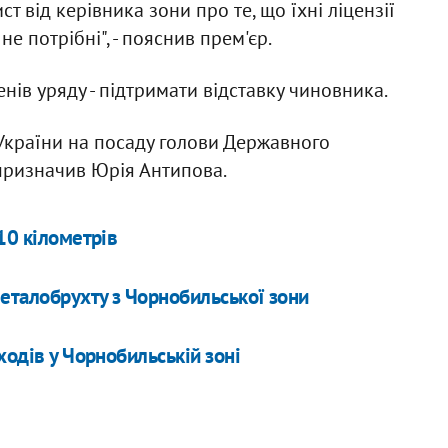
т від керівника зони про те, що їхні ліцензії
не потрібні", - пояснив прем'єр.
нів уряду - підтримати відставку чиновника.
 України на посаду голови Державного
призначив Юрія Антипова.
10 кілометрів
металобрухту з Чорнобильської зони
ходів у Чорнобильській зоні