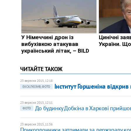
ЧИТАЙТЕ ТАКОЖ
23 вересня 2015, 12:18
Інститут Горшеніна відкрив
ЕКСКЛЮЗИВ, ФОТО
23 вересня 2015, 12:11
До будинку Добкіна в Харкові прийшов
ФОТО
23 вересня 2015, 11:56
Прикордонники затримали за держзраду кол