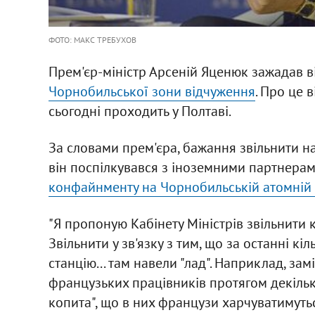
ФОТО: МАКС ТРЕБУХОВ
Прем'єр-міністр Арсеній Яценюк зажадав в
Чорнобильської зони відчуження
. Про це 
сьогодні проходить у Полтаві.
За словами прем'єра, бажання звільнити на
він поспілкувався з іноземними партнерам
конфайнменту на Чорнобильській атомній с
"Я пропоную Кабінету Міністрів звільнити
Звільнити у зв'язку з тим, що за останні кі
станцію... там навели "лад". Наприклад, за
французьких працівників протягом декілько
копита", що в них французи харчуватимуться