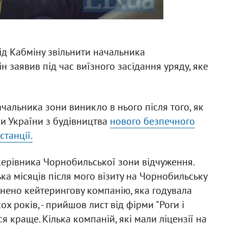
ід Кабміну звільнити начальника
він заявив під час виїзного засідання уряду, яке
чальника зони виникло в нього після того, як
и України з будівництва
нового безпечного
танції.
 керівника Чорнобильської зони відчуження.
лька місяців після мого візиту на Чорнобильську
мінено кейтерингову компанію, яка годувала
х років, - прийшов лист від фірми "Роги і
 краще. Кілька компаній, які мали ліцензії на