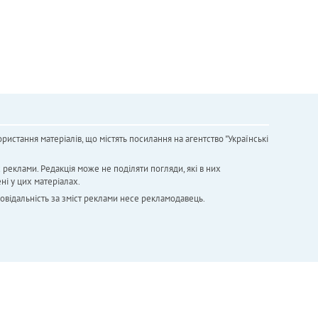
ристання матеріалів, що містять посилання на агентство "Українськi
х реклами. Редакція може не поділяти погляди, які в них
ні у цих матеріалах.
повідальність за зміст реклами несе рекламодавець.