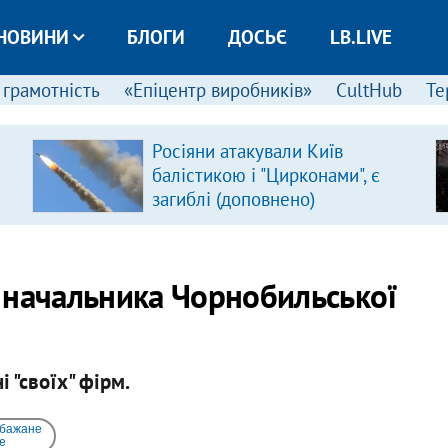
НОВИНИ
БЛОГИ
ДОСЬЄ
LB.LIVE
 грамотність
«Епіцентр виробників»
CultHub
Те
Росіяни атакували Київ
балістикою і "Цирконами", є
загиблі (доповнено)
 начальника Чорнобильської
 "своїх" фірм.
 бажане
e