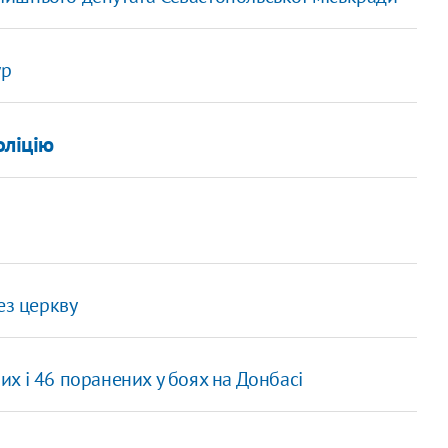
ур
оліцію
ез церкву
х і 46 поранених у боях на Донбасі