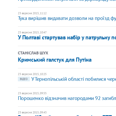
23 вересня 2015, 11:12
Тука вирішив видавати дозволи на проїзд ф
23 вересня 2015, 10:47
У Полтаві стартував набір у патрульну п
СТАНІСЛАВ ШУХ
Кримський галстук для Путіна
23 вересня 2015, 10:25
У Тернопільській області побилися чер
ВІДЕО
23 вересня 2015, 09:55
Порошенко відзначив нагородами 92 загибли
23 вересня 2015, 09:43