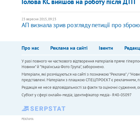
Голова КС вийшов на роботу після ДТП
23 вересня 2015, 09:23
АП визнала зрив розгляду петиції про зброю
Про нас
Реклама на сайті
Івенти
Редакц
У разі повного чи часткового відтворення матеріалів пряме гіперпо
Новини" й "Українська Фото Група", заборонено.
Матеріали, які розміщуються на сайті з позначкою "Реклама" / "Нови
представлені. Матеріали з плашкою СПЕЦПРОЄКТ є рекламними, проте
Редакція не несе відповідальності за факти та оціночні судження,
Cуб'єкт у сфері онлайн-медіа; ідентифікатор медіа - R40-05097
РЕКЛАМА