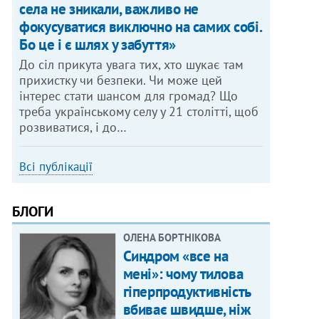
села не зникали, важливо не
фокусуватися виключно на самих собі.
Бо це і є шлях у забуття»
До сіл прикута увага тих, хто шукає там
прихистку чи безпеки. Чи може цей
інтерес стати шансом для громад? Що
треба українському селу у 21 столітті, щоб
розвиватися, і до…
Всі публікації
БЛОГИ
ОЛЕНА БОРТНІКОВА
Синдром «все на
мені»: чому тилова
гіперпродуктивність
вбиває швидше, ніж