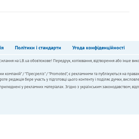
ія
Політики і стандарти
Угода конфіденційності
силання на LB.ua обов'язкове! Передрук, копіювання, відтворення або інше вико
ни компаній" / "Пресреліз" / "Promoted", є рекламними та публікуються на права
 редакція бере участь у підготовці цього контенту і поділяє думки, висловле
 оприлюднені у рекламних матеріалах. Згідно з українським законодавством, від