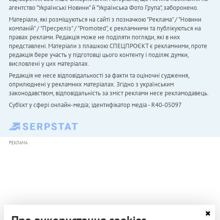
агентство "Українськi Новини" й "Українська Фото Група", заборонено.
Матеріали, які розміщуються на сайті з позначкою "Реклама" / "Новини
компаній" / "Пресреліз" / "Promoted", є рекламними та публікуються на
правах реклами. Редакція може не поділяти погляди, які в них
представлені. Матеріали з плашкою СПЕЦПРОЄКТ є рекламними, проте
редакція бере участь у підготовці цього контенту і поділяє думки,
висловлені у цих матеріалах.
Редакція не несе відповідальності за факти та оціночні судження,
оприлюднені у рекламних матеріалах. Згідно з українським
законодавством, відповідальність за зміст реклами несе рекламодавець.
Cуб'єкт у сфері онлайн-медіа; ідентифікатор медіа - R40-05097
РЕКЛАМА