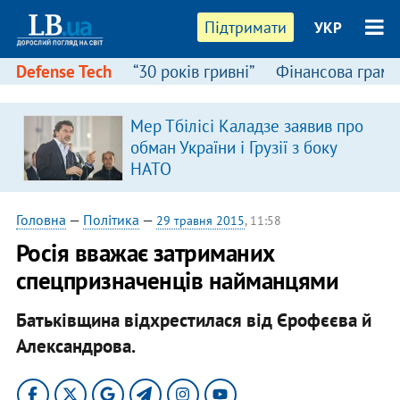
Підтримати
УКР
Defense Tech
“30 років гривні”
Фінансова грамо
Мер Тбілісі Каладзе заявив про
обман України і Грузії з боку
НАТО
Головна
—
Політика
—
29 травня 2015
, 11:58
Росія вважає затриманих
спецпризначенців найманцями
Батьківщина відхрестилася від Єрофєєва й
Александрова.