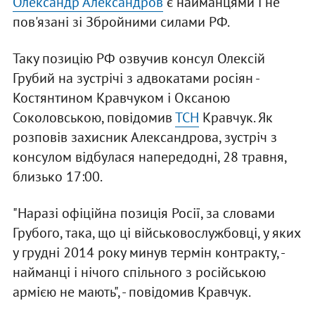
Олександр Александров
є найманцями і не
пов'язані зі Збройними силами РФ.
Таку позицію РФ озвучив консул Олексій
Грубий на зустрічі з адвокатами росіян -
Костянтином Кравчуком і Оксаною
Соколовською, повідомив
ТСН
Кравчук. Як
розповів захисник Александрова, зустріч з
консулом відбулася напередодні, 28 травня,
близько 17:00.
"Наразі офіційна позиція Росії, за словами
Грубого, така, що ці військовослужбовці, у яких
у грудні 2014 року минув термін контракту, -
найманці і нічого спільного з російською
армією не мають", - повідомив Кравчук.