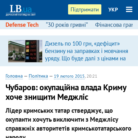
Підтримати
УКР
Defense Tech
“30 років гривні”
Фінансова грамо
Дизель по 100 грн, «дефіцит»
бензину на заправках і мовчання
уряду. Що буде далі з цінами на
пальне?
Головна
—
Політика
—
19 лютого 2015
, 20:21
Чубаров: окупаційна влада Криму
хоче знищити Меджліс
Лідер кримських татар стверджує, що
окупанти хочуть виключити з Меджлісу
справжніх авторитетів кримськотатарського
народу