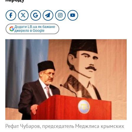
Додати LB.ua як бажане
джерело в Google
Рефат Чубаров, председатель Меджлиса крымских