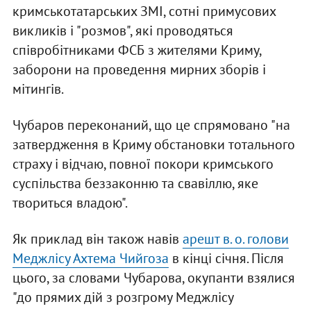
кримськотатарських ЗМІ, сотні примусових
викликів і "розмов", які проводяться
співробітниками ФСБ з жителями Криму,
заборони на проведення мирних зборів і
мітингів.
Чубаров переконаний, що це спрямовано "на
затвердження в Криму обстановки тотального
страху і відчаю, повної покори кримського
суспільства беззаконню та свавіллю, яке
твориться владою".
Як приклад він також навів
арешт в. о. голови
Меджлісу Ахтема Чийгоза
в кінці січня. Після
цього, за словами Чубарова, окупанти взялися
"до прямих дій з розгрому Меджлісу