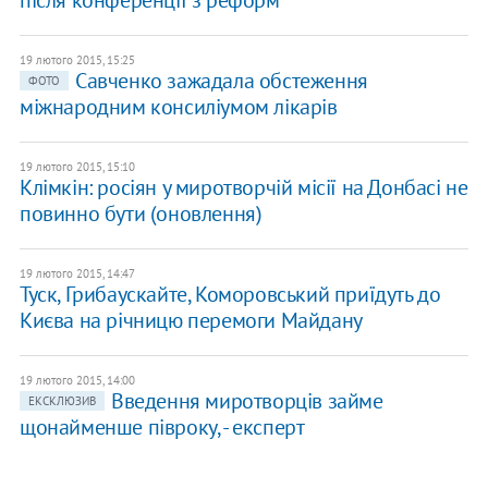
після конференції з реформ
19 лютого 2015, 15:25
Савченко зажадала обстеження
ФОТО
міжнародним консиліумом лікарів
19 лютого 2015, 15:10
Клімкін: росіян у миротворчій місії на Донбасі не
повинно бути (оновлення)
19 лютого 2015, 14:47
Туск, Грибаускайте, Коморовський приїдуть до
Києва на річницю перемоги Майдану
19 лютого 2015, 14:00
Введення миротворців займе
ЕКСКЛЮЗИВ
щонайменше півроку, - експерт