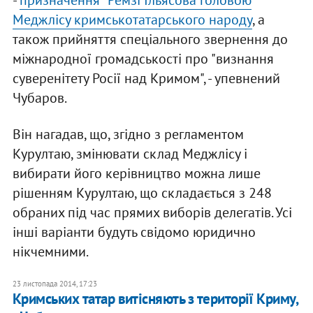
-
призначення "Ремзі Ільясова головою
Меджлісу кримськотатарського народу
, а
також прийняття спеціального звернення до
міжнародної громадськості про "визнання
суверенітету Росії над Кримом", - упевнений
Чубаров.
Він нагадав, що, згідно з регламентом
Курултаю, змінювати склад Меджлісу і
вибирати його керівництво можна лише
рішенням Курултаю, що складається з 248
обраних під час прямих виборів делегатів. Усі
інші варіанти будуть свідомо юридично
нікчемними.
23 листопада 2014, 17:23
Кримських татар витісняють з території Криму,