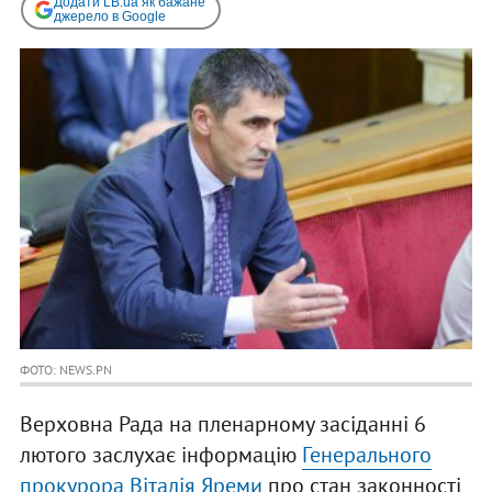
Додати LB.ua як бажане
джерело в Google
ФОТО: NEWS.PN
Верховна Рада на пленарному засіданні 6
лютого заслухає інформацію
Генерального
прокурора Віталія Яреми
про стан законності