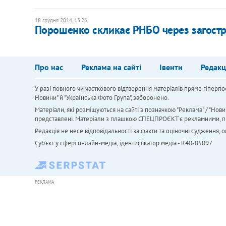
18 грудня 2014, 13:26
Порошенко скликає РНБО через загостр
Про нас
Реклама на сайті
Івенти
Редакц
У разі повного чи часткового відтворення матеріалів пряме гіперпо
Новини" й "Українська Фото Група", заборонено.
Матеріали, які розміщуються на сайті з позначкою "Реклама" / "Нови
представлені. Матеріали з плашкою СПЕЦПРОЄКТ є рекламними, проте
Редакція не несе відповідальності за факти та оціночні судження,
Cуб'єкт у сфері онлайн-медіа; ідентифікатор медіа - R40-05097
РЕКЛАМА