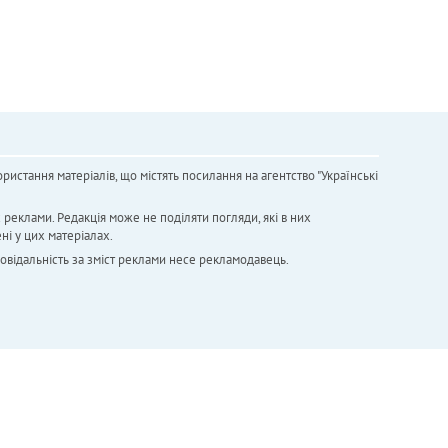
ристання матеріалів, що містять посилання на агентство "Українськi
х реклами. Редакція може не поділяти погляди, які в них
ні у цих матеріалах.
повідальність за зміст реклами несе рекламодавець.