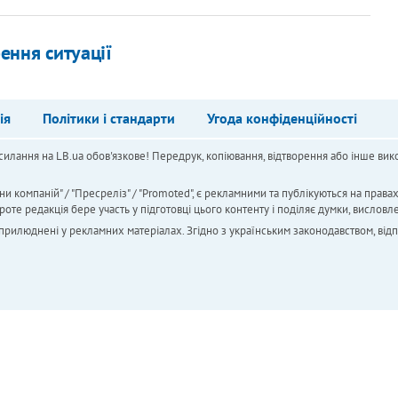
ення ситуації
ія
Політики і стандарти
Угода конфіденційності
силання на LB.ua обов'язкове! Передрук, копіювання, відтворення або інше вико
ни компаній" / "Пресреліз" / "Promoted", є рекламними та публікуються на права
 редакція бере участь у підготовці цього контенту і поділяє думки, висловле
 оприлюднені у рекламних матеріалах. Згідно з українським законодавством, від