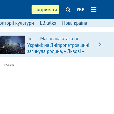
Підтримати
УКР
риторії культури
LB.talks
Нова країна
Масована атака по
ФОТО
Україні: на Дніпропетровщині
загинула родина, у Львові –
удар по багатоповерхівках
(доповнюється)
РЕКЛАМА