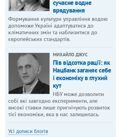
сучасне водне
врядування
Формування культури управління водою
допоможе Україні адаптуватися до
кліматичних змін та наблизитися до
європейських стандартів.
МИХАЙЛО ДЖУС
Пів відсотка рації: як
Нацбанк заганяє себе
і економіку в глухий
кут
НБУ може дозволити
собі які завгодно експерименти, але
високі ставки лише пригнічують розвиток
тієї економіки, яка в нас залишилась.
Усі дописи блогів