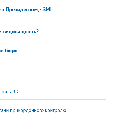
 з Президентом, - ЗМІ
и видовищність?
не бюро
їни та ЄС
органи прикордонного контролю