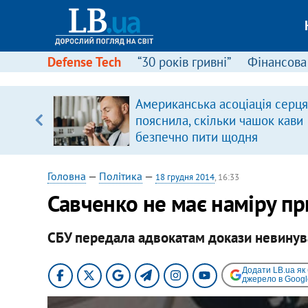
Defense Tech
“30 років гривні”
Фінансова
Американська асоціація серця
, є
пояснила, скільки чашок кави
безпечно пити щодня
Головна
—
Політика
—
18 грудня 2014
, 16:33
Савченко не має наміру п
СБУ передала адвокатам докази невинув
Додати LB.ua як
джерело в Googl