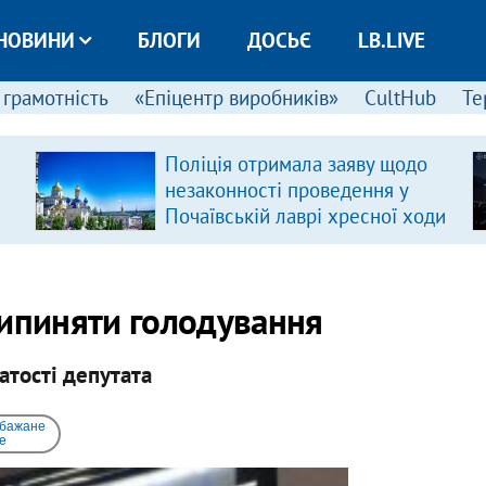
НОВИНИ
БЛОГИ
ДОСЬЄ
LB.LIVE
 грамотність
«Епіцентр виробників»
CultHub
Те
Поліція отримала заяву щодо
незаконності проведення у
Почаївській лаврі хресної ходи
рипиняти голодування
атості депутата
 бажане
e