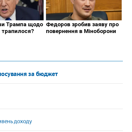
олосування за бюджет
ивень доходу