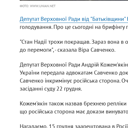
ФОТО: WWW.UNIAN.NET
Депутат Верховної Ради від "Батьківщини"
голодування. Про це сьогодні на брифінгу 
"Стан Надії трохи покращав. Зараз вона в 
до перемоги", - сказала Віра Савченко.
Депутат Верховної Ради Андрій Кожем'якін
України передала адвокатам Савченко дока
Савченко інкримінує російська сторона. Оч
засіданні суду 22 грудня.
Кожем'якін також назвав брехнею репліки 
що російська сторона має докази винуватос
Нагадаємо, 15 грудня заарештована в Росії