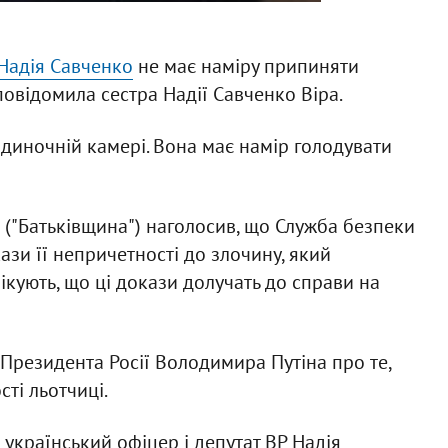
 Надія Савченко
не має наміру припиняти
повідомила сестра Надії Савченко Віра.
одиночній камері. Вона має намір голодувати
 ("Батьківщина") наголосив, що Служба безпеки
зи її непричетності до злочину, який
ікують, що ці докази долучать до справи на
Президента Росії Володимира Путіна про те,
ті льотчиці.
 український офіцер і депутат ВР Надія