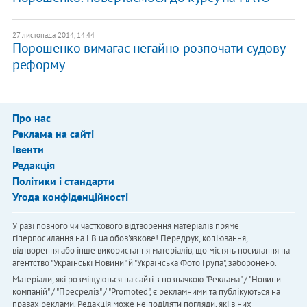
27 листопада 2014, 14:44
Порошенко вимагає негайно розпочати судову
реформу
Про нас
Реклама на сайті
Івенти
Редакція
Політики і стандарти
Угода конфіденційності
У разі повного чи часткового відтворення матеріалів пряме
гіперпосилання на LB.ua обов'язкове! Передрук, копіювання,
відтворення або інше використання матеріалів, що містять посилання на
агентство "Українськi Новини" й "Українська Фото Група", заборонено.
Матеріали, які розміщуються на сайті з позначкою "Реклама" / "Новини
компаній" / "Пресреліз" / "Promoted", є рекламними та публікуються на
правах реклами. Редакція може не поділяти погляди, які в них