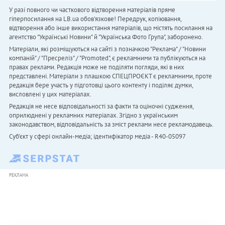
У разі повного чи часткового відтворення матеріалів пряме
гіперпосилання на LB.ua обов'язкове! Передрук, копіювання,
відтворення або інше використання матеріалів, що містять посилання на
агентство "Українськi Новини" й "Українська Фото Група", заборонено.
Матеріали, які розміщуються на сайті з позначкою "Реклама" / "Новини
компаній" / "Пресреліз" / "Promoted", є рекламними та публікуються на
правах реклами. Редакція може не поділяти погляди, які в них
представлені. Матеріали з плашкою СПЕЦПРОЄКТ є рекламними, проте
редакція бере участь у підготовці цього контенту і поділяє думки,
висловлені у цих матеріалах.
Редакція не несе відповідальності за факти та оціночні судження,
оприлюднені у рекламних матеріалах. Згідно з українським
законодавством, відповідальність за зміст реклами несе рекламодавець.
Cуб'єкт у сфері онлайн-медіа; ідентифікатор медіа - R40-05097
РЕКЛАМА