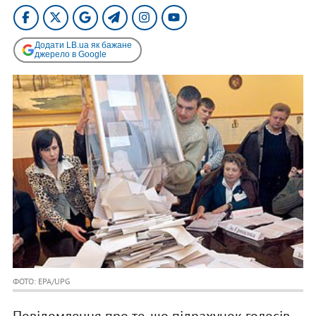
Додати LB.ua як бажане
джерело в Google
ФОТО: EPA/UPG