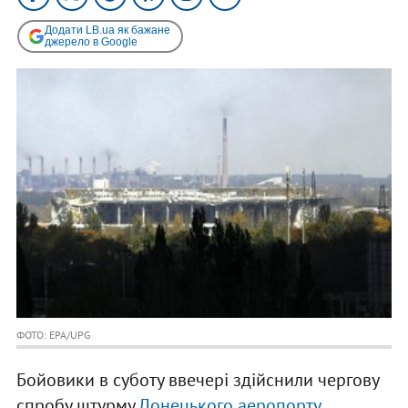
Додати LB.ua як бажане
джерело в Google
ФОТО: EPA/UPG
Бойовики в суботу ввечері здійснили чергову
спробу штурму
Донецького аеропорту
.