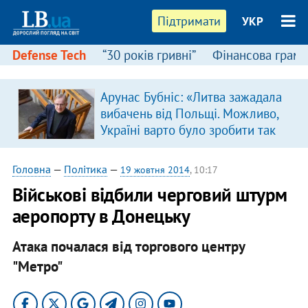
Підтримати
УКР
Defense Tech
“30 років гривні”
Фінансова грамо
Арунас Бубніс: «Литва зажадала
вибачень від Польщі. Можливо,
Україні варто було зробити так
само»
Головна
—
Політика
—
19 жовтня 2014
, 10:17
Військові відбили черговий штурм
аеропорту в Донецьку
Атака почалася від торгового центру
"Метро"