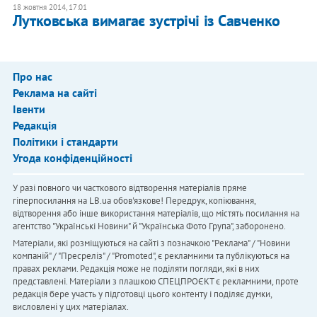
18 жовтня 2014, 17:01
Лутковська вимагає зустрічі із Савченко
Про нас
Реклама на сайті
Івенти
Редакція
Політики і стандарти
Угода конфіденційності
У разі повного чи часткового відтворення матеріалів пряме
гіперпосилання на LB.ua обов'язкове! Передрук, копіювання,
відтворення або інше використання матеріалів, що містять посилання на
агентство "Українськi Новини" й "Українська Фото Група", заборонено.
Матеріали, які розміщуються на сайті з позначкою "Реклама" / "Новини
компаній" / "Пресреліз" / "Promoted", є рекламними та публікуються на
правах реклами. Редакція може не поділяти погляди, які в них
представлені. Матеріали з плашкою СПЕЦПРОЄКТ є рекламними, проте
редакція бере участь у підготовці цього контенту і поділяє думки,
висловлені у цих матеріалах.