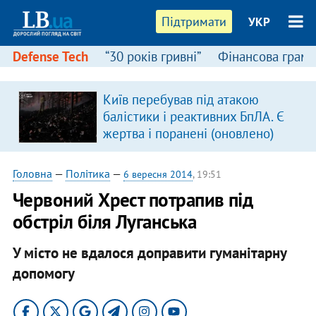
Підтримати
УКР
Defense Tech
“30 років гривні”
Фінансова грамо
Київ перебував під атакою
балістики і реактивних БпЛА. Є
жертва і поранені (оновлено)
Головна
—
Політика
—
6 вересня 2014
, 19:51
Червоний Хрест потрапив під
обстріл біля Луганська
У місто не вдалося доправити гуманітарну
допомогу