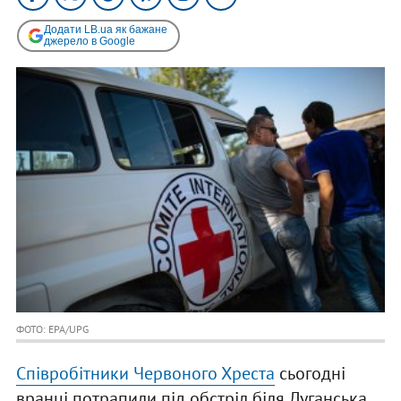
Додати LB.ua як бажане
джерело в Google
ФОТО: EPA/UPG
Співробітники Червоного Хреста
сьогодні
вранці потрапили під обстріл біля Луганська.