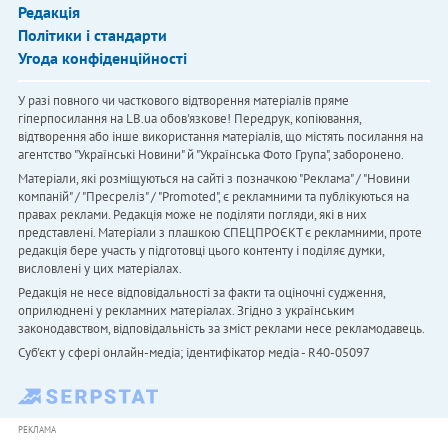
Редакція
Політики і стандарти
Угода конфіденційності
У разі повного чи часткового відтворення матеріалів пряме
гіперпосилання на LB.ua обов'язкове! Передрук, копіювання,
відтворення або інше використання матеріалів, що містять посилання на
агентство "Українськi Новини" й "Українська Фото Група", заборонено.
Матеріали, які розміщуються на сайті з позначкою "Реклама" / "Новини
компаній" / "Пресреліз" / "Promoted", є рекламними та публікуються на
правах реклами. Редакція може не поділяти погляди, які в них
представлені. Матеріали з плашкою СПЕЦПРОЄКТ є рекламними, проте
редакція бере участь у підготовці цього контенту і поділяє думки,
висловлені у цих матеріалах.
Редакція не несе відповідальності за факти та оціночні судження,
оприлюднені у рекламних матеріалах. Згідно з українським
законодавством, відповідальність за зміст реклами несе рекламодавець.
Cуб'єкт у сфері онлайн-медіа; ідентифікатор медіа - R40-05097
РЕКЛАМА