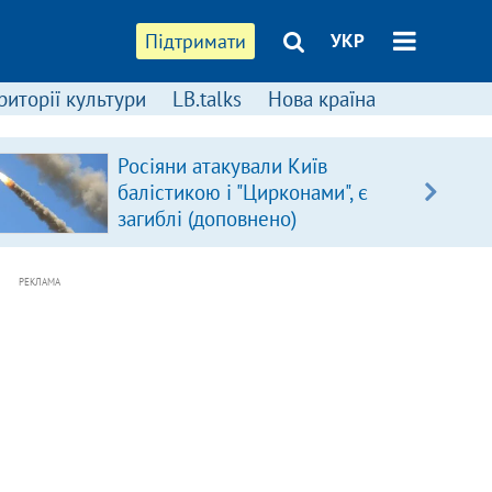
Підтримати
УКР
риторії культури
LB.talks
Нова країна
Росіяни атакували Київ
балістикою і "Цирконами", є
загиблі (доповнено)
РЕКЛАМА