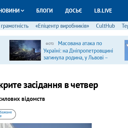
НОВИНИ
БЛОГИ
ДОСЬЄ
LB.LIVE
 грамотність
«Епіцентр виробників»
CultHub
Те
Масована атака по
ФОТО
Україні: на Дніпропетровщині
загинула родина, у Львові –
удар по багатоповерхівках
(доповнюється)
крите засідання в четвер
силових відомств
 бажане
e