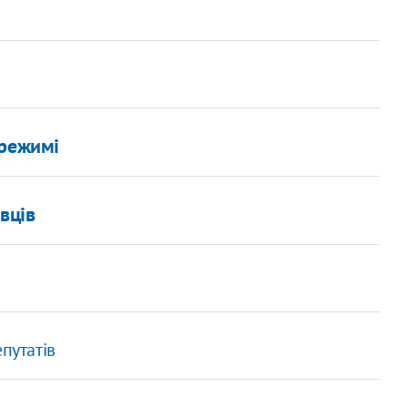
 режимі
вців
путатів