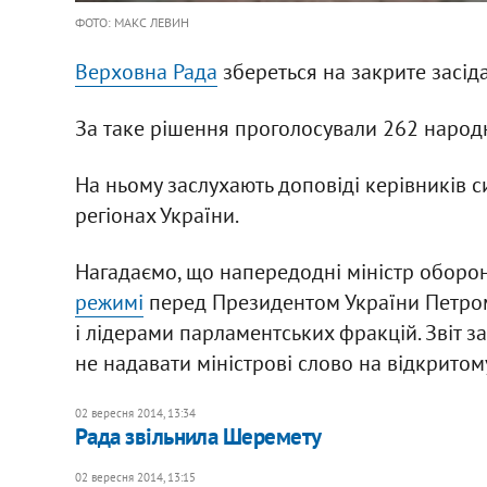
ФОТО: МАКС ЛЕВИН
Верховна Рада
збереться на закрите засіда
За таке рішення проголосували 262 народн
На ньому заслухають доповіді керівників с
регіонах України.
Нагадаємо, що напередодні міністр обор
режимі
перед Президентом України Петро
і лідерами парламентських фракцій. Звіт за
не надавати міністрові слово на відкритом
02 вересня 2014, 13:34
Рада звільнила Шеремету
02 вересня 2014, 13:15