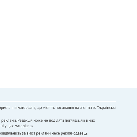
ристання матеріалів, що містять посилання на агентство "Українськi
х реклами. Редакція може не поділяти погляди, які в них
ні у цих матеріалах.
повідальність за зміст реклами несе рекламодавець.