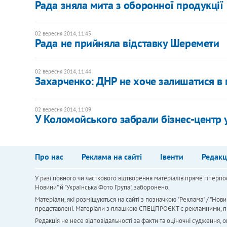
Рада зняла мита з оборонної продукції
02 вересня 2014, 11:45
Рада не прийняла відставку Шеремети
02 вересня 2014, 11:44
Захарченко: ДНР не хоче залишатися в
02 вересня 2014, 11:09
У Коломойського забрали бізнес-центр 
Про нас
Реклама на сайті
Івенти
Редакц
У разі повного чи часткового відтворення матеріалів пряме гіперпо
Новини" й "Українська Фото Група", заборонено.
Матеріали, які розміщуються на сайті з позначкою "Реклама" / "Нови
представлені. Матеріали з плашкою СПЕЦПРОЄКТ є рекламними, проте
Редакція не несе відповідальності за факти та оціночні судження,