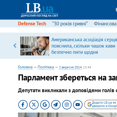
Defense Tech
“30 років гривні”
Фінансова
вив про
Американська асоціація серця
боку
пояснила, скільки чашок кави
безпечно пити щодня
Головна
—
Політика
—
2 вересня 2014
, 13:44
Парламент збереться на за
Депутати викликали з доповідями голів 
Додати LB.ua як
джерело в Googl