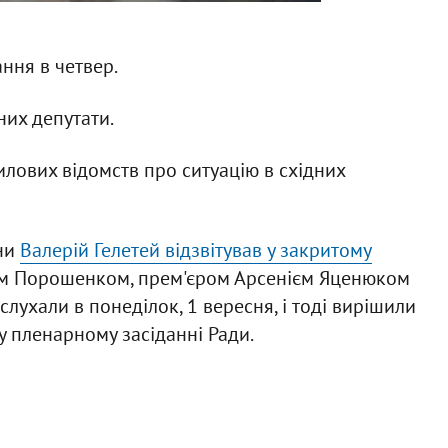
ння в четвер.
их депутати.
илових відомств про ситуацію в східних
они
Валерій Гелетей відзвітував у закритому
м Порошенком, прем'єром Арсенієм Яценюком
слухали в понеділок, 1 вересня, і тоді вирішили
у пленарному засіданні Ради.