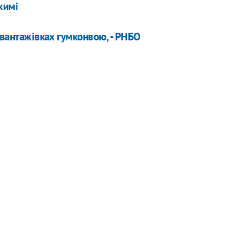
жимі
 вантажівках гумконвою, - РНБО