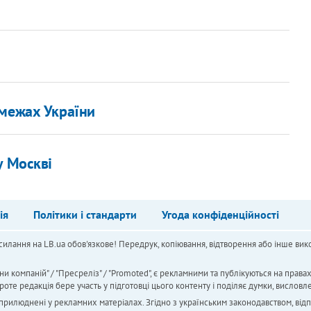
 межах України
у Москві
ія
Політики і стандарти
Угода конфіденційності
силання на LB.ua обов'язкове! Передрук, копіювання, відтворення або інше вико
ни компаній" / "Пресреліз" / "Promoted", є рекламними та публікуються на права
 редакція бере участь у підготовці цього контенту і поділяє думки, висловле
 оприлюднені у рекламних матеріалах. Згідно з українським законодавством, від