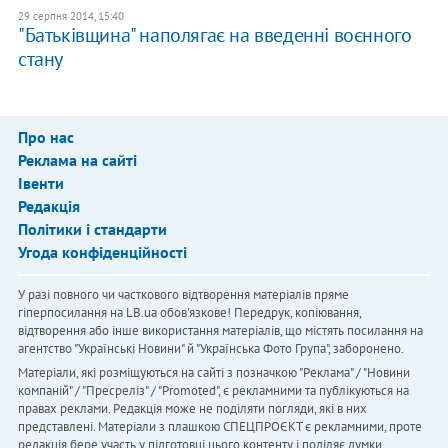
29 серпня 2014, 15:40
"Батьківщина" наполягає на введенні воєнного
стану
Про нас
Реклама на сайті
Івенти
Редакція
Політики і стандарти
Угода конфіденційності
У разі повного чи часткового відтворення матеріалів пряме
гіперпосилання на LB.ua обов'язкове! Передрук, копіювання,
відтворення або інше використання матеріалів, що містять посилання на
агентство "Українськi Новини" й "Українська Фото Група", заборонено.
Матеріали, які розміщуються на сайті з позначкою "Реклама" / "Новини
компаній" / "Пресреліз" / "Promoted", є рекламними та публікуються на
правах реклами. Редакція може не поділяти погляди, які в них
представлені. Матеріали з плашкою СПЕЦПРОЄКТ є рекламними, проте
редакція бере участь у підготовці цього контенту і поділяє думки,