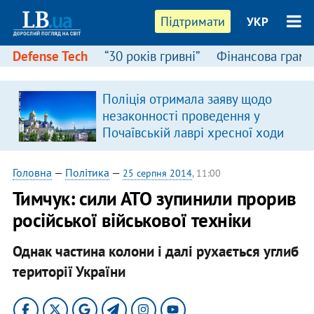
Підтримати
УКР
Defense Tech
“30 років гривні”
Фінансова грамо
Поліція отримала заяву щодо
незаконності проведення у
Почаївській лаврі хресної ходи
Головна
—
Політика
—
25 серпня 2014
, 11:00
Тимчук: сили АТО зупинили прорив
російської військової техніки
Однак частина колони і далі рухається углиб
території України