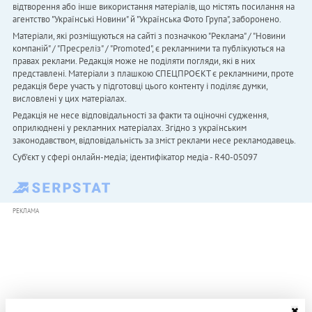
відтворення або інше використання матеріалів, що містять посилання на
агентство "Українськi Новини" й "Українська Фото Група", заборонено.
Матеріали, які розміщуються на сайті з позначкою "Реклама" / "Новини
компаній" / "Пресреліз" / "Promoted", є рекламними та публікуються на
правах реклами. Редакція може не поділяти погляди, які в них
представлені. Матеріали з плашкою СПЕЦПРОЄКТ є рекламними, проте
редакція бере участь у підготовці цього контенту і поділяє думки,
висловлені у цих матеріалах.
Редакція не несе відповідальності за факти та оціночні судження,
оприлюднені у рекламних матеріалах. Згідно з українським
законодавством, відповідальність за зміст реклами несе рекламодавець.
Cуб'єкт у сфері онлайн-медіа; ідентифікатор медіа - R40-05097
РЕКЛАМА