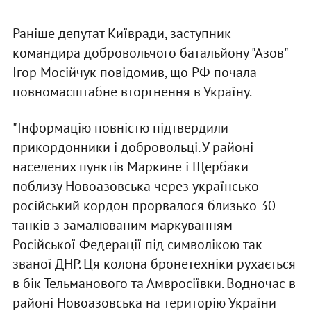
Раніше депутат Київради, заступник
командира добровольчого батальйону "Азов"
Ігор Мосійчук повідомив, що РФ почала
повномасштабне вторгнення в Україну.
"Інформацію повністю підтвердили
прикордонники і добровольці. У районі
населених пунктів Маркине і Щербаки
поблизу Новоазовська через українсько-
російський кордон прорвалося близько 30
танків з замалюваним маркуванням
Російської Федерації під символікою так
званої ДНР. Ця колона бронетехніки рухається
в бік Тельманового та Амвросіївки. Водночас в
районі Новоазовська на територію України