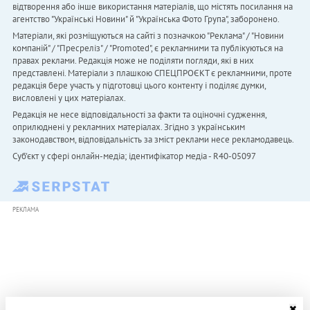
відтворення або інше використання матеріалів, що містять посилання на
агентство "Українськi Новини" й "Українська Фото Група", заборонено.
Матеріали, які розміщуються на сайті з позначкою "Реклама" / "Новини
компаній" / "Пресреліз" / "Promoted", є рекламними та публікуються на
правах реклами. Редакція може не поділяти погляди, які в них
представлені. Матеріали з плашкою СПЕЦПРОЄКТ є рекламними, проте
редакція бере участь у підготовці цього контенту і поділяє думки,
висловлені у цих матеріалах.
Редакція не несе відповідальності за факти та оціночні судження,
оприлюднені у рекламних матеріалах. Згідно з українським
законодавством, відповідальність за зміст реклами несе рекламодавець.
Cуб'єкт у сфері онлайн-медіа; ідентифікатор медіа - R40-05097
РЕКЛАМА