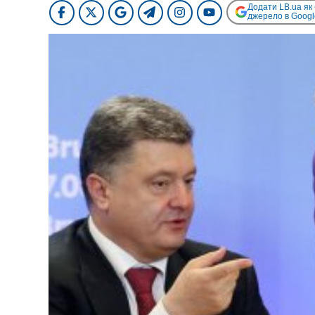
Додати LB.ua як
джерело в Googl