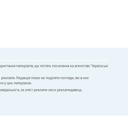
ристання матеріалів, що містять посилання на агентство "Українськi
х реклами. Редакція може не поділяти погляди, які в них
ні у цих матеріалах.
повідальність за зміст реклами несе рекламодавець.