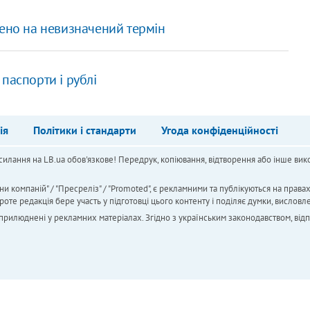
нено на невизначений термін
паспорти і рублі
ія
Політики і стандарти
Угода конфіденційності
силання на LB.ua обов'язкове! Передрук, копіювання, відтворення або інше вико
ни компаній" / "Пресреліз" / "Promoted", є рекламними та публікуються на права
 редакція бере участь у підготовці цього контенту і поділяє думки, висловле
 оприлюднені у рекламних матеріалах. Згідно з українським законодавством, від