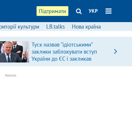
Підтримати
УКР
риторії культури
LB.talks
Нова країна
Туск назвав "ідіотськими"
заклики заблокувати вступ
України до ЄС і закликав
припинити антиукраїнську
риторику
РЕКЛАМА