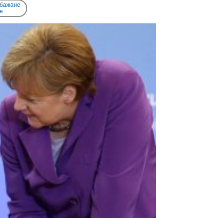
 бажане
e