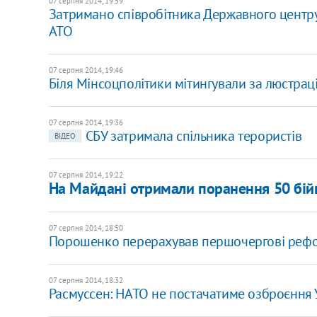
07 серпня 2014, 19:59
Затримано співробітника Державного центру 
АТО
07 серпня 2014, 19:46
Біля Мінсоцполітики мітингували за люстрац
07 серпня 2014, 19:36
СБУ затримала спільника терористів
ВІДЕО
07 серпня 2014, 19:22
На Майдані отримали поранення 50 бій
07 серпня 2014, 18:50
Порошенко перерахував першочергові реф
07 серпня 2014, 18:32
Расмуссен: НАТО не постачатиме озброєння У