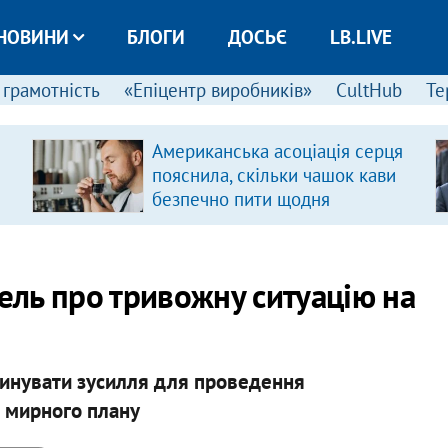
НОВИНИ
БЛОГИ
ДОСЬЄ
LB.LIVE
 грамотність
«Епіцентр виробників»
CultHub
Те
Американська асоціація серця
пояснила, скільки чашок кави
безпечно пити щодня
ль про тривожну ситуацію на
инувати зусилля для проведення
ї мирного плану