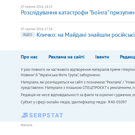
07 серпня 2014, 18:13
Розслідування катастрофи "Боїнга" призупи
07 серпня 2014, 17:54
Кличко: на Майдані знайшли російські 
ВІДЕО
Про нас
Реклама на сайті
Івенти
Редакц
У разі повного чи часткового відтворення матеріалів пряме гіперпо
Новини" й "Українська Фото Група", заборонено.
Матеріали, які розміщуються на сайті з позначкою "Реклама" / "Нови
представлені. Матеріали з плашкою СПЕЦПРОЄКТ є рекламними, проте
Редакція не несе відповідальності за факти та оціночні судження,
Cуб'єкт у сфері онлайн-медіа; ідентифікатор медіа - R40-05097
РЕКЛАМА