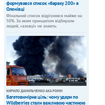
формувався список «бараку 200» в
Оленівці
Фінальний список відрізнявся майже на
50%. За яким принципом відбирали
людей, «азовці» не знають.
КИРИЛО ДАНИЛЬЧЕНКО АКА РОНІН
Багатовимірна ціль: чому удари по
Wildberries стали важливою частиною