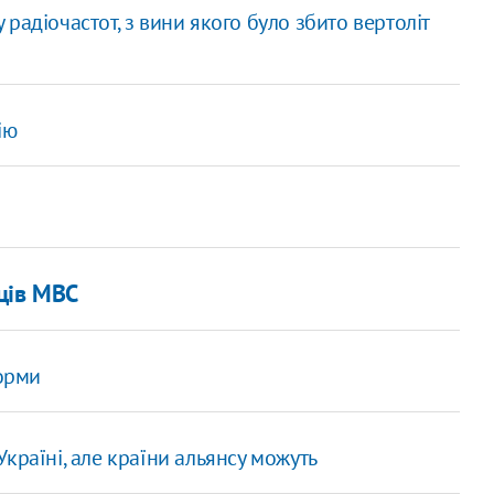
радіочастот, з вини якого було збито вертоліт
ію
ців МВС
орми
країні, але країни альянсу можуть