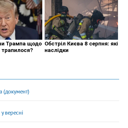
а (документ)
 у вересні