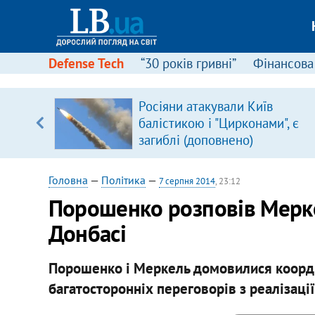
Defense Tech
“30 років гривні”
Фінансова
ового
Росіяни атакували Київ
ій
балістикою і "Цирконами", є
загиблі (доповнено)
Головна
—
Політика
—
7 серпня 2014
, 23:12
Порошенко розповів Мерке
Донбасі
Порошенко і Меркель домовилися коорд
багатосторонніх переговорів з реалізаці