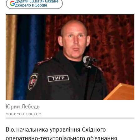
Додати LB.ua як бажане
джерело в Google
Юрий Лебедь
ФОТО: YOUTUBE.COM
В.о. начальника управління Східного
оперативно-територіального об'єднання