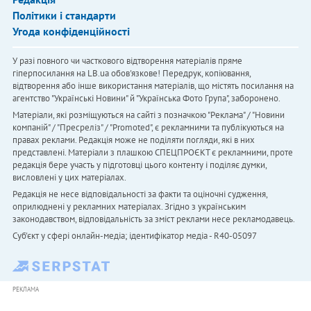
Політики і стандарти
Угода конфіденційності
У разі повного чи часткового відтворення матеріалів пряме
гіперпосилання на LB.ua обов'язкове! Передрук, копіювання,
відтворення або інше використання матеріалів, що містять посилання на
агентство "Українськi Новини" й "Українська Фото Група", заборонено.
Матеріали, які розміщуються на сайті з позначкою "Реклама" / "Новини
компаній" / "Пресреліз" / "Promoted", є рекламними та публікуються на
правах реклами. Редакція може не поділяти погляди, які в них
представлені. Матеріали з плашкою СПЕЦПРОЄКТ є рекламними, проте
редакція бере участь у підготовці цього контенту і поділяє думки,
висловлені у цих матеріалах.
Редакція не несе відповідальності за факти та оціночні судження,
оприлюднені у рекламних матеріалах. Згідно з українським
законодавством, відповідальність за зміст реклами несе рекламодавець.
Cуб'єкт у сфері онлайн-медіа; ідентифікатор медіа - R40-05097
РЕКЛАМА