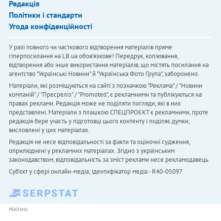
Редакція
Політики і стандарти
Угода конфіденційності
У разі повного чи часткового відтворення матеріалів пряме
гіперпосилання на LB.ua обов'язкове! Передрук, копіювання,
відтворення або інше використання матеріалів, що містять посилання на
агентство "Українськi Новини" й "Українська Фото Група", заборонено.
Матеріали, які розміщуються на сайті з позначкою "Реклама" / "Новини
компаній" / "Пресреліз" / "Promoted", є рекламними та публікуються на
правах реклами. Редакція може не поділяти погляди, які в них
представлені. Матеріали з плашкою СПЕЦПРОЄКТ є рекламними, проте
редакція бере участь у підготовці цього контенту і поділяє думки,
висловлені у цих матеріалах.
Редакція не несе відповідальності за факти та оціночні судження,
оприлюднені у рекламних матеріалах. Згідно з українським
законодавством, відповідальність за зміст реклами несе рекламодавець.
Cуб'єкт у сфері онлайн-медіа; ідентифікатор медіа - R40-05097
РЕКЛАМА