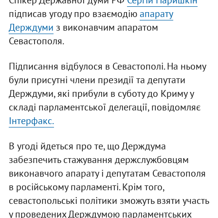
Спікер Державної думи РФ
Сергій Наришкін
підписав угоду про взаємодію
апарату
Держдуми
з виконавчим апаратом
Севастополя.
Підписання відбулося в Севастополі. На ньому
були присутні члени президії та депутати
Держдуми, які прибули в суботу до Криму у
складі парламентської делегації, повідомляє
Інтерфакс.
В угоді йдеться про те, що Держдума
забезпечить стажування держслужбовцям
виконавчого апарату і депутатам Севастополя
в російському парламенті. Крім того,
севастопольські політики зможуть взяти участь
у проведених Держдумою парламентських