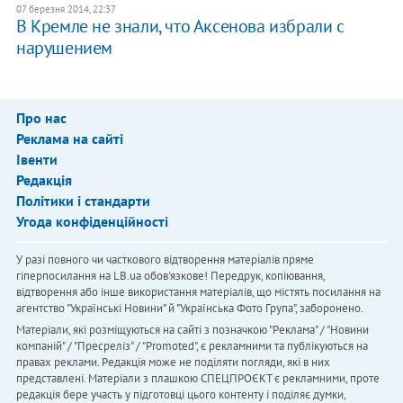
07 березня 2014, 22:37
В Кремле не знали, что Аксенова избрали с
нарушением
Про нас
Реклама на сайті
Івенти
Редакція
Політики і стандарти
Угода конфіденційності
У разі повного чи часткового відтворення матеріалів пряме
гіперпосилання на LB.ua обов'язкове! Передрук, копіювання,
відтворення або інше використання матеріалів, що містять посилання на
агентство "Українськi Новини" й "Українська Фото Група", заборонено.
Матеріали, які розміщуються на сайті з позначкою "Реклама" / "Новини
компаній" / "Пресреліз" / "Promoted", є рекламними та публікуються на
правах реклами. Редакція може не поділяти погляди, які в них
представлені. Матеріали з плашкою СПЕЦПРОЄКТ є рекламними, проте
редакція бере участь у підготовці цього контенту і поділяє думки,