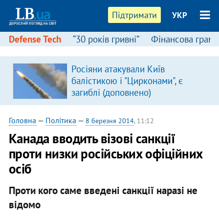
Підтримати
УКР
Defense Tech
“30 років гривні”
Фінансова грамо
Росіяни атакували Київ
балістикою і "Цирконами", є
загиблі (доповнено)
Головна
—
Політика
—
8 березня 2014
, 11:12
Канада вводить візові санкції
проти низки російських офіційних
осіб
Проти кого саме введені санкції наразі не
відомо