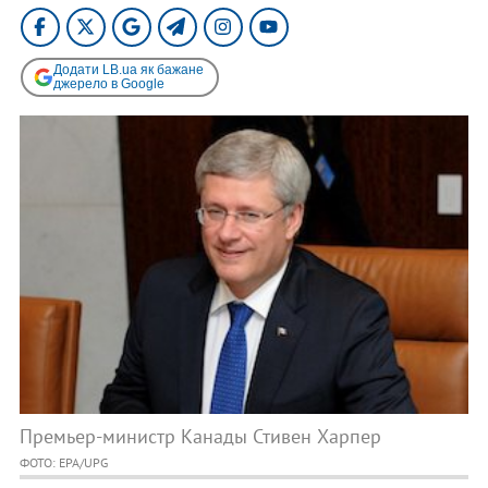
Додати LB.ua як бажане
джерело в Google
Премьер-министр Канады Стивен Харпер
ФОТО: EPA/UPG