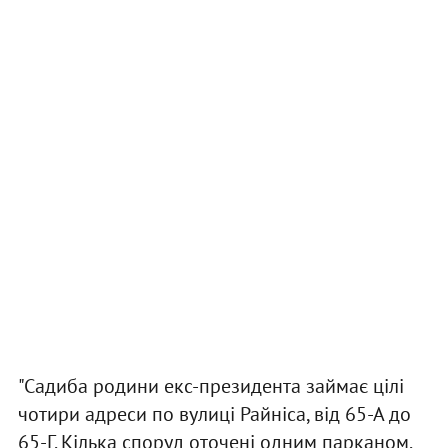
"Садиба родини екс-президента займає цілі
чотири адреси по вулиці Райніса, від 65-А до
65-Г. Кілька споруд оточені одним парканом.