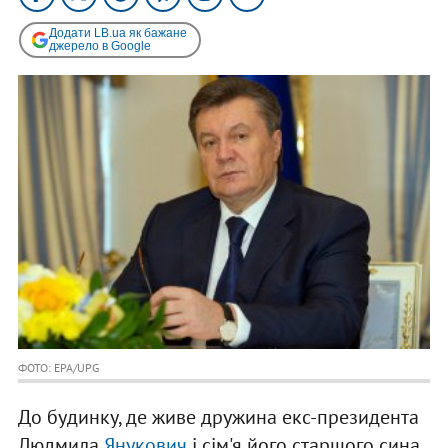
Додати LB.ua як бажане
джерело в Google
ФОТО: EPA/UPG
До будинку, де живе дружина екс-президента
Людмила
Янукович
і сім'я його старшого сина