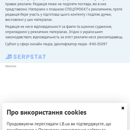
правах реклами. Редакція може не поділяти погляди, які в них
представлені. Матеріали з плашкою СПЕЦПРОЄКТ є рекламними, проте
редакція бере участь у підготовці цього контенту і поділяє думки,
висловлені у цих матеріалах.
Редакція не несе відповідальності за факти та оціночні судження,
оприлюднені у рекламних матеріалах. Згідно з українським
законодавством, відповідальність за зміст реклами несе рекламодавець.
Cуб'єкт у сфері онлайн-медіа; ідентифікатор медіа - R40-05097
РЕКЛАМА
Про використання cookies
Продовжуючи переглядати LB.ua ви підтверджуєте, що
ознайомилися з Правилами користування сайтом та