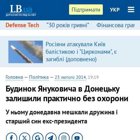
Підтримати
УКР
Defense Tech
“30 років гривні”
Фінансова грамо
Росіяни атакували Київ
балістикою і "Цирконами", є
загиблі (доповнено)
Головна
—
Політика
—
23 лютого 2014
, 19:19
Будинок Януковича в Донецьку
залишили практично без охорони
У ньому донедавна мешкали дружина і
старший син екс-президента