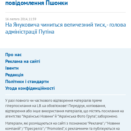
повідомлення Пшонки
16 лютого 2014, 11:59
На Януковича чиниться величезний тиск, - голова
адміністрації Путіна
Про нас
Реклама на сайті
Івенти
Редакція
Політики і стандарти
Угода конфіденційності
У разі повного чи часткового відтворення матеріалів пряме
гіперпосилання на LB.ua обов'язкове! Передрук, копіювання,
відтворення або інше використання матеріалів, що містять посилання на
агентство "Українськi Новини" й "Українська Фото Група", заборонено.
Матеріали, які розміщуються на сайті з позначкою "Реклама" / "Новини
компаній" / "Пресреліз" / "Promoted", є рекламними та публікуються на