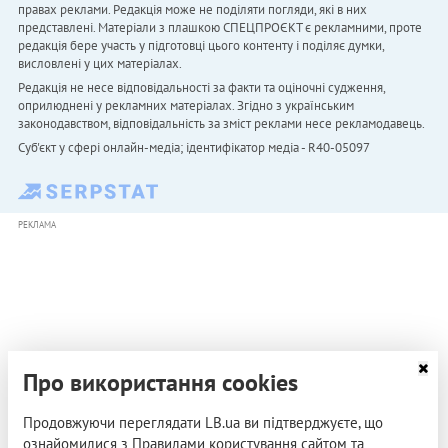
правах реклами. Редакція може не поділяти погляди, які в них
представлені. Матеріали з плашкою СПЕЦПРОЄКТ є рекламними, проте
редакція бере участь у підготовці цього контенту і поділяє думки,
висловлені у цих матеріалах.
Редакція не несе відповідальності за факти та оціночні судження,
оприлюднені у рекламних матеріалах. Згідно з українським
законодавством, відповідальність за зміст реклами несе рекламодавець.
Cуб'єкт у сфері онлайн-медіа; ідентифікатор медіа - R40-05097
РЕКЛАМА
Про використання cookies
Продовжуючи переглядати LB.ua ви підтверджуєте, що
ознайомилися з Правилами користування сайтом та