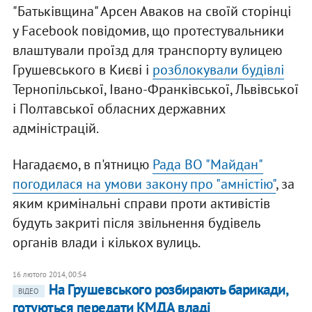
"Батьківщина" Арсен Аваков на своїй сторінці
у Facebook повідомив, що протестувальники
влаштували проїзд для транспорту вулицею
Грушевського в Києві і
розблокували будівлі
Тернопільської, Івано-Франківської, Львівської
і Полтавської обласних державних
адміністрацій.
Нагадаємо, в п'ятницю
Рада ВО "Майдан"
погодилася на умови закону про "амністію"
, за
яким кримінальні справи проти активістів
будуть закриті після звільнення будівель
органів влади і кількох вулиць.
16 лютого 2014, 00:54
На Грушевського розбирають барикади,
ВІДЕО
готуються передати КМДА владі