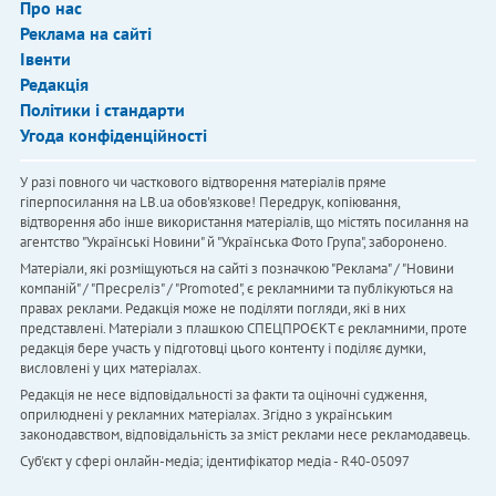
Про нас
Реклама на сайті
Івенти
Редакція
Політики і стандарти
Угода конфіденційності
У разі повного чи часткового відтворення матеріалів пряме
гіперпосилання на LB.ua обов'язкове! Передрук, копіювання,
відтворення або інше використання матеріалів, що містять посилання на
агентство "Українськi Новини" й "Українська Фото Група", заборонено.
Матеріали, які розміщуються на сайті з позначкою "Реклама" / "Новини
компаній" / "Пресреліз" / "Promoted", є рекламними та публікуються на
правах реклами. Редакція може не поділяти погляди, які в них
представлені. Матеріали з плашкою СПЕЦПРОЄКТ є рекламними, проте
редакція бере участь у підготовці цього контенту і поділяє думки,
висловлені у цих матеріалах.
Редакція не несе відповідальності за факти та оціночні судження,
оприлюднені у рекламних матеріалах. Згідно з українським
законодавством, відповідальність за зміст реклами несе рекламодавець.
Cуб'єкт у сфері онлайн-медіа; ідентифікатор медіа - R40-05097