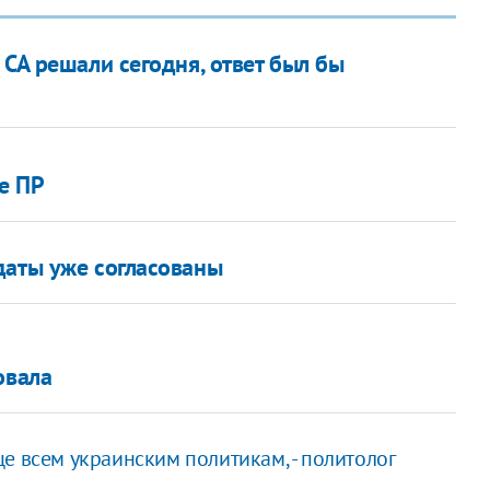
 СА решали сегодня, ответ был бы
е ПР
даты уже согласованы
овала
е всем украинским политикам, - политолог