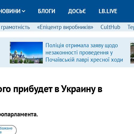
НОВИНИ
БЛОГИ
ДОСЬЄ
LB.LIVE
 грамотність
«Епіцентр виробників»
CultHub
Те
Поліція отримала заяву щодо
незаконності проведення у
Почаївській лаврі хресної ходи
ого прибудет в Украину в
ропарламента.
 бажане
e