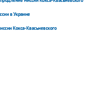
продление миссии Кокса-Квасьневского
ссии в Украине
миссии Кокса-Квасьневского