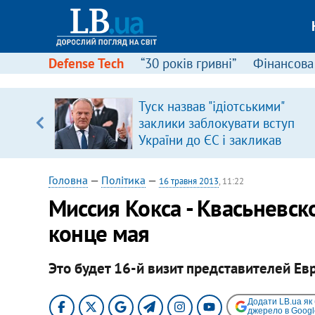
Defense Tech
“30 років гривні”
Фінансова
ового
Туск назвав "ідіотськими"
ій
заклики заблокувати вступ
України до ЄС і закликав
припинити антиукраїнську
риторику
Головна
—
Політика
—
16 травня 2013
, 11:22
​Миссия Кокса - Квасьневск
конце мая
Это будет 16-й визит представителей Ев
Додати LB.ua як
джерело в Googl