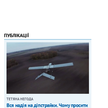
ПУБЛІКАЦІЇ
ТЕТЯНА НЕГОДА
Вся надія на діпстрайки. Чому просити