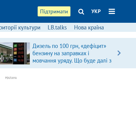
Підтримати
УКР
риторії культури
LB.talks
Нова країна
Дизель по 100 грн, «дефіцит»
бензину на заправках і
мовчання уряду. Що буде далі з
цінами на пальне?
РЕКЛАМА