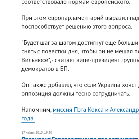
соответствовало нормам европейского.
При этом европарламентарий выразил наде
поспособствует решению этого вопроса.
"Будет шаг за шагом достигнут еще больши
снять с повестки дня, чтобы он не мешал 
Вильнюсе", - считает вице-президент груп
демократов в ЕП.
Он также добавил, что если Украина хочет 
оппозиция должны тесно сотрудничать.
Напомним,
миссия Пэта Кокса и Александ
года.
17 квітня 2013, 19:30