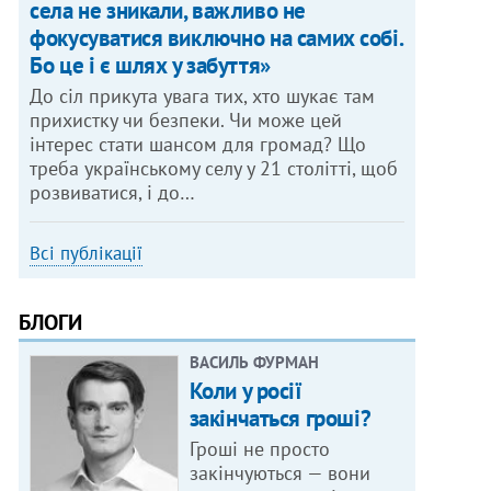
села не зникали, важливо не
фокусуватися виключно на самих собі.
Бо це і є шлях у забуття»
До сіл прикута увага тих, хто шукає там
прихистку чи безпеки. Чи може цей
інтерес стати шансом для громад? Що
треба українському селу у 21 столітті, щоб
розвиватися, і до…
Всі публікації
БЛОГИ
ВАСИЛЬ ФУРМАН
Коли у росії
закінчаться гроші?
Гроші не просто
закінчуються — вони