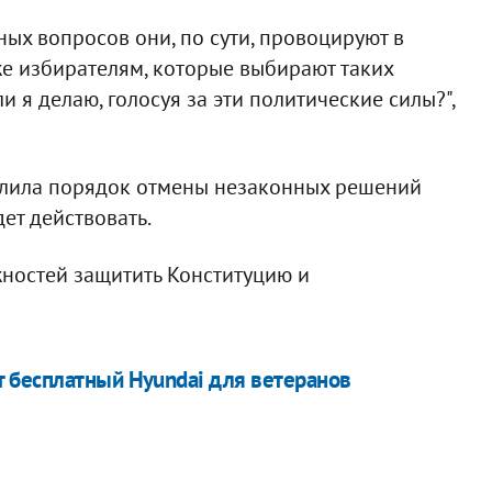
х вопросов они, по сути, провоцируют в
же избирателям, которые выбирают таких
и я делаю, голосуя за эти политические силы?",
елила порядок отмены незаконных решений
ет действовать.
жностей защитить Конституцию и
 бесплатный Hyundai для ветеранов