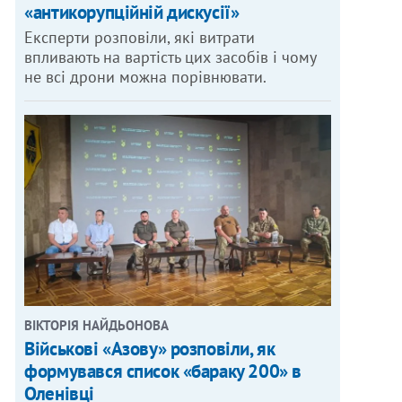
«антикорупційній дискусії»
Експерти розповіли, які витрати
впливають на вартість цих засобів і чому
не всі дрони можна порівнювати.
ВІКТОРІЯ НАЙДЬОНОВА
Військові «Азову» розповіли, як
формувався список «бараку 200» в
Оленівці