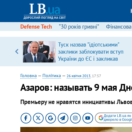
Defense Tech
“30 років гривні”
Фінансова
ою
Туск назвав "ідіотськими"
пЛА. Є
заклики заблокувати вступ
лено)
України до ЄС і закликав
припинити антиукраїнську
риторику
Головна
—
Політика
—
26 квітня 2013
, 17:57
Азаров: называть 9 мая Дн
Премьеру не нравятся инициативы Льво
Додати LB.ua як
джерело в Googl