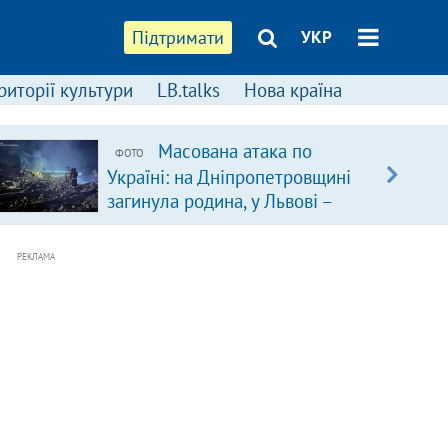
Підтримати
УКР
риторії культури
LB.talks
Нова країна
Масована атака по
ФОТО
Україні: на Дніпропетровщині
загинула родина, у Львові –
удар по багатоповерхівках
(доповнюється)
РЕКЛАМА