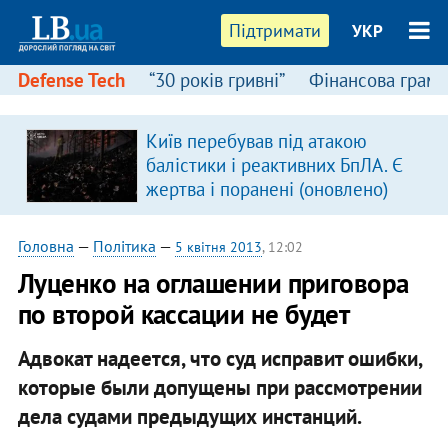
Підтримати
УКР
Defense Tech
“30 років гривні”
Фінансова грамо
Київ перебував під атакою
балістики і реактивних БпЛА. Є
жертва і поранені (оновлено)
Головна
—
Політика
—
5 квітня 2013
, 12:02
Луценко на оглашении приговора
по второй кассации не будет
Адвокат надеется, что суд исправит ошибки,
которые были допущены при рассмотрении
дела судами предыдущих инстанций.