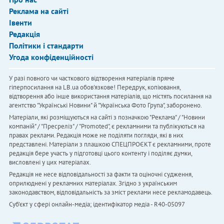
Реклама на сайті
Івенти
Редакція
Політики і стандарти
Угода конфіденційності
У разі повного чи часткового відтворення матеріалів пряме
гіперпосилання на LB.ua обов'язкове! Передрук, копіювання,
відтворення або інше використання матеріалів, що містять посилання на
агентство "Українськi Новини" й "Українська Фото Група", заборонено.
Матеріали, які розміщуються на сайті з позначкою "Реклама" / "Новини
компаній" / "Пресреліз" / "Promoted", є рекламними та публікуються на
правах реклами. Редакція може не поділяти погляди, які в них
представлені. Матеріали з плашкою СПЕЦПРОЄКТ є рекламними, проте
редакція бере участь у підготовці цього контенту і поділяє думки,
висловлені у цих матеріалах.
Редакція не несе відповідальності за факти та оціночні судження,
оприлюднені у рекламних матеріалах. Згідно з українським
законодавством, відповідальність за зміст реклами несе рекламодавець.
Cуб'єкт у сфері онлайн-медіа; ідентифікатор медіа - R40-05097