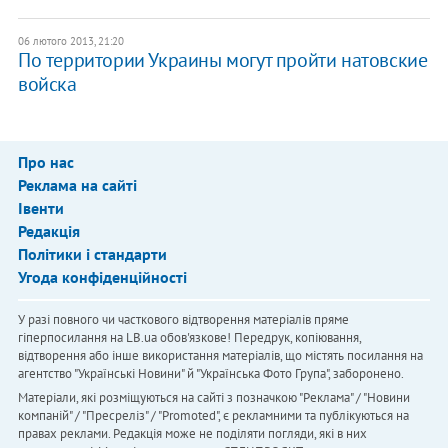
06 лютого 2013, 21:20
По территории Украины могут пройти натовские
войска
Про нас
Реклама на сайті
Івенти
Редакція
Політики і стандарти
Угода конфіденційності
У разі повного чи часткового відтворення матеріалів пряме
гіперпосилання на LB.ua обов'язкове! Передрук, копіювання,
відтворення або інше використання матеріалів, що містять посилання на
агентство "Українськi Новини" й "Українська Фото Група", заборонено.
Матеріали, які розміщуються на сайті з позначкою "Реклама" / "Новини
компаній" / "Пресреліз" / "Promoted", є рекламними та публікуються на
правах реклами. Редакція може не поділяти погляди, які в них