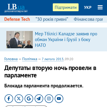
Підтримати
УКР
Defense Tech
“30 років гривні”
Фінансова грамо
Мер Тбілісі Каладзе заявив про
я
обман України і Грузії з боку
НАТО
Головна
—
Політика
—
7 лютого 2013
, 09:20
Депутаты вторую ночь провели в
парламенте
Блокада парламента продолжается.