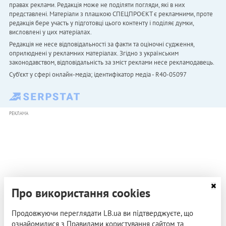
правах реклами. Редакція може не поділяти погляди, які в них
представлені. Матеріали з плашкою СПЕЦПРОЄКТ є рекламними, проте
редакція бере участь у підготовці цього контенту і поділяє думки,
висловлені у цих матеріалах.
Редакція не несе відповідальності за факти та оціночні судження,
оприлюднені у рекламних матеріалах. Згідно з українським
законодавством, відповідальність за зміст реклами несе рекламодавець.
Cуб'єкт у сфері онлайн-медіа; ідентифікатор медіа - R40-05097
РЕКЛАМА
Про використання cookies
Продовжуючи переглядати LB.ua ви підтверджуєте, що
ознайомилися з Правилами користування сайтом та