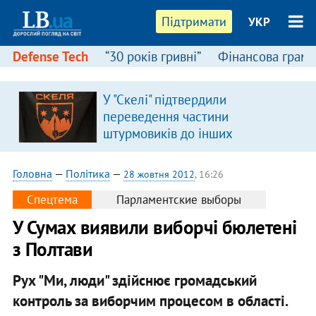
Підтримати
УКР
Defense Tech
“30 років гривні”
Фінансова грамо
У "Скелі" підтвердили
переведення частини
штурмовиків до інших
підрозділів
Головна
—
Політика
—
28 жовтня 2012
, 16:26
Спецтема
Парламентские выборы
У Сумах виявили виборчі бюлетені
з Полтави
Рух "Ми, люди" здійснює громадський
контроль за виборчим процесом в області.