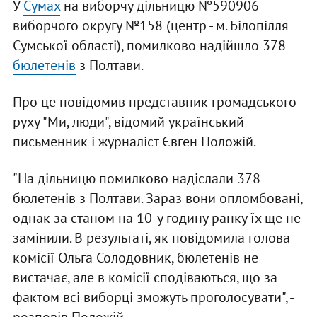
У
Сумах
на виборчу дільницю №590906
виборчого округу №158 (центр - м. Білопілля
Сумської області), помилково надійшло 378
бюлетенів
з Полтави.
Про це повідомив представник громадського
руху "Ми, люди", відомий український
письменник і журналіст Євген Положій.
"На дільницю помилково надіслали 378
бюлетенів з Полтави. Зараз вони опломбовані,
однак за станом на 10-у годину ранку їх ще не
замінили. В результаті, як повідомила голова
комісії Ольга Солодовник, бюлетенів не
вистачає, але в комісії сподіваються, що за
фактом всі виборці зможуть проголосувати", -