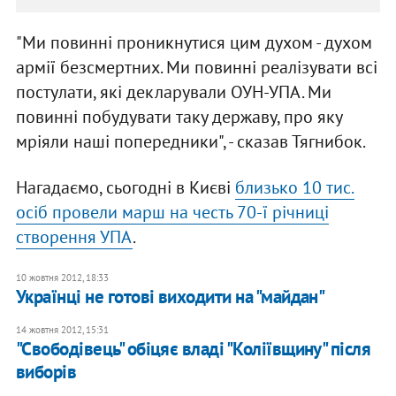
"Ми повинні проникнутися цим духом - духом
армії безсмертних. Ми повинні реалізувати всі
постулати, які декларували ОУН-УПА. Ми
повинні побудувати таку державу, про яку
мріяли наші попередники", - сказав Тягнибок.
Нагадаємо, сьогодні в Києві
близько 10 тис.
осіб провели марш на честь 70-ї річниці
створення УПА
.
10 жовтня 2012, 18:33
Українці не готові виходити на "майдан"
14 жовтня 2012, 15:31
"Свободівець" обіцяє владі "Коліївщину" після
виборів