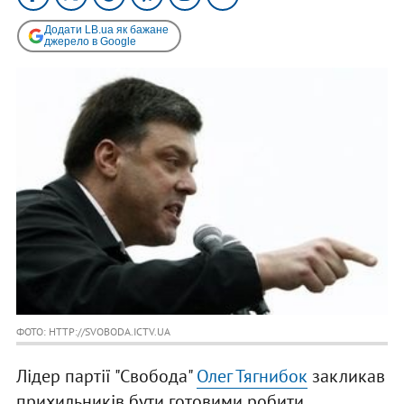
Додати LB.ua як бажане
джерело в Google
ФОТО: HTTP://SVOBODA.ICTV.UA
Лідер партії "Свобода"
Олег Тягнибок
закликав
прихильників бути готовими робити