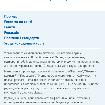
Про нас
Реклама на сайті
Івенти
Редакція
Політики і стандарти
Угода конфіденційності
У разі повного чи часткового відтворення матеріалів пряме
гіперпосилання на LB.ua обов'язкове! Передрук, копіювання,
відтворення або інше використання матеріалів, що містять посилання на
агентство "Українськi Новини" й "Українська Фото Група", заборонено.
Матеріали, які розміщуються на сайті з позначкою "Реклама" / "Новини
компаній" / "Пресреліз" / "Promoted", є рекламними та публікуються на
правах реклами. Редакція може не поділяти погляди, які в них
представлені. Матеріали з плашкою СПЕЦПРОЄКТ є рекламними, проте
редакція бере участь у підготовці цього контенту і поділяє думки,
висловлені у цих матеріалах.
Редакція не несе відповідальності за факти та оціночні судження,
оприлюднені у рекламних матеріалах. Згідно з українським