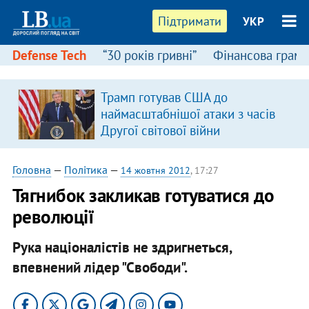
Підтримати
УКР
Defense Tech
“30 років гривні”
Фінансова грамо
Трамп готував США до
наймасштабнішої атаки з часів
Другої світової війни
Головна
—
Політика
—
14 жовтня 2012
, 17:27
Тягнибок закликав готуватися до
революції
Рука націоналістів не здригнеться,
впевнений лідер "Свободи".