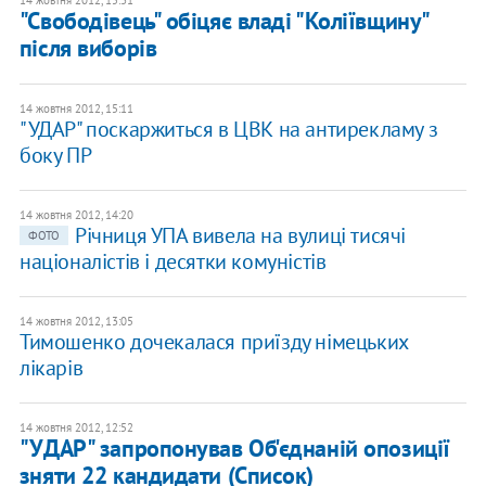
14 жовтня 2012, 15:31
"Свободівець" обіцяє владі "Коліївщину"
після виборів
14 жовтня 2012, 15:11
"УДАР" поскаржиться в ЦВК на антирекламу з
боку ПР
14 жовтня 2012, 14:20
Річниця УПА вивела на вулиці тисячі
ФОТО
націоналістів і десятки комуністів
14 жовтня 2012, 13:05
Тимошенко дочекалася приїзду німецьких
лікарів
14 жовтня 2012, 12:52
"УДАР" запропонував Об'єднаній опозиції
зняти 22 кандидати (Список)