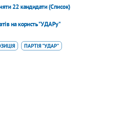
няти 22 кандидати (Список)
атів на користь "УДАРу"
ОЗИЦІЯ
ПАРТІЯ "УДАР"