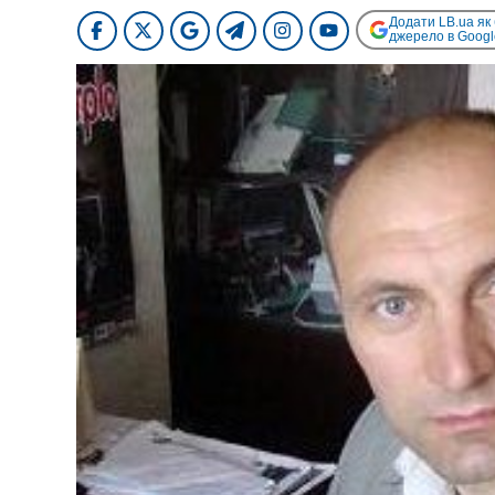
Додати LB.ua як
джерело в Googl