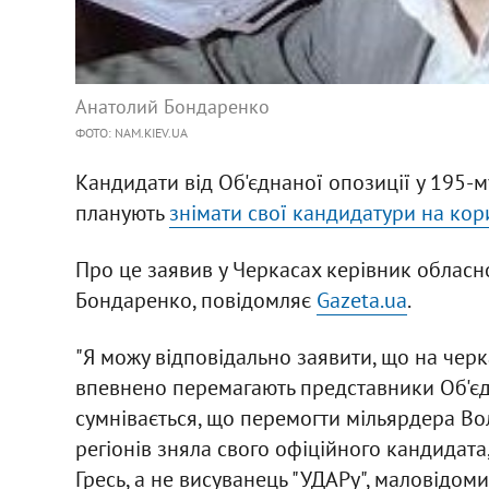
Анатолий Бондаренко
ФОТО: NAM.KIEV.UA
Кандидати від Об'єднаної опозиції у 195-му
планують
знімати свої кандидатури на кори
Про це заявив у Черкасах керівник обласно
Бондаренко, повідомляє
Gazeta.ua
.
"Я можу відповідально заявити, що на черка
впевнено перемагають представники Об'єдн
сумнівається, що перемогти мільярдера Во
регіонів зняла свого офіційного кандидат
Гресь, а не висуванець "УДАРу", маловідоми