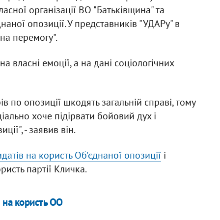
асної організації ВО "Батьківщина" та
аної опозиції. У представників "УДАРу" в
на перемогу".
а власні емоції, а на дані соціологічних
в по опозиції шкодять загальній справі, тому
ціально хоче підірвати бойовий дух і
ії", - заявив він.
идатів на користь Об'єднаної опозиції
і
ристь партії Кличка.
в на користь ОО