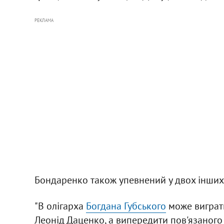
РЕКЛАМА
Бондаренко також упевнений у двох інших 
"В олігарха
Богдана Губського
може виграти
Леонід Даценко, а випередити пов'язаног