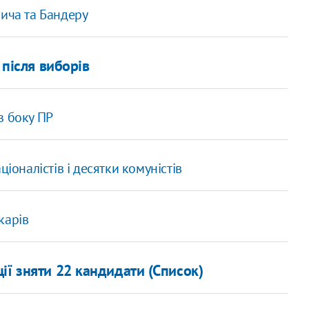
вича та Бандеру
 після виборів
з боку ПР
ціоналістів і десятки комуністів
карів
ії зняти 22 кандидати (Список)