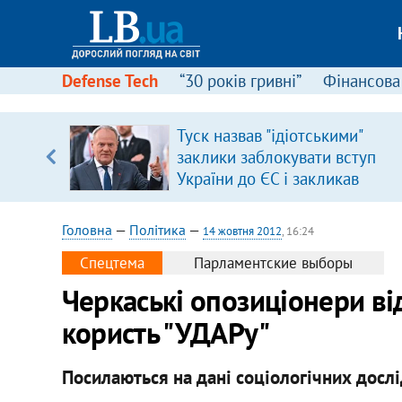
Defense Tech
“30 років гривні”
Фінансова
ою
Туск назвав "ідіотськими"
пЛА. Є
заклики заблокувати вступ
лено)
України до ЄС і закликав
припинити антиукраїнську
риторику
Головна
—
Політика
—
14 жовтня 2012
, 16:24
Спецтема
Парламентские выборы
Черкаські опозиціонери ві
користь "УДАРу"
Посилаються на дані соціологічних досл