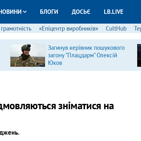
НОВИНИ
БЛОГИ
ДОСЬЄ
LB.LIVE
 грамотність
«Епіцентр виробників»
CultHub
Те
Загинув керівник пошукового
загону "Плацдарм" Олексій
Юков
дмовляються зніматися на
іджень.