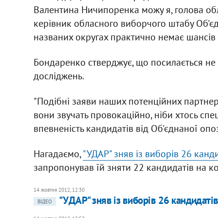
Валентина Ничипоренка можу я, голова обл
керівник обласного виборчого штабу Об'єдн
названих округах практично немає шансів 
Бондаренко стверджує, що посилається не н
досліджень.
"Подібні заяви наших потенційних партнері
вони звучать провокаційно, ніби хтось спе
впевненість кандидатів від Об'єднаної опозиц
Нагадаємо,
"УДАР" зняв із виборів 26 канд
запропонував їй зняти 22 кандидатів на ко
14 жовтня 2012, 12:30
"УДАР" зняв із виборів 26 кандидаті
ВІДЕО