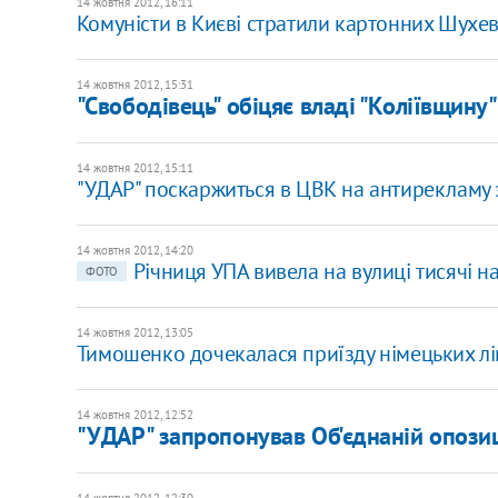
14 жовтня 2012, 16:11
Комуністи в Києві стратили картонних Шухе
14 жовтня 2012, 15:31
"Свободівець" обіцяє владі "Коліївщину"
14 жовтня 2012, 15:11
"УДАР" поскаржиться в ЦВК на антирекламу 
14 жовтня 2012, 14:20
Річниця УПА вивела на вулиці тисячі на
ФОТО
14 жовтня 2012, 13:05
Тимошенко дочекалася приїзду німецьких лі
14 жовтня 2012, 12:52
"УДАР" запропонував Об'єднаній опозиц
14 жовтня 2012, 12:30