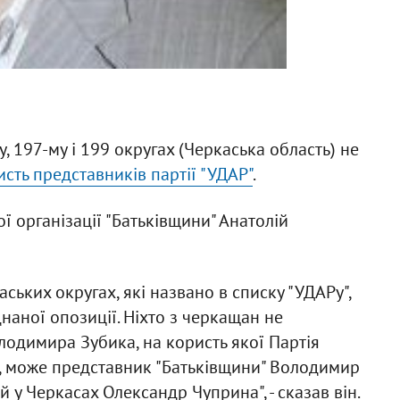
, 197-му і 199 округах (Черкаська область) не
сть представників партії "УДАР"
.
ї організації "Батьківщини" Анатолій
ських округах, які названо в списку "УДАРу",
аної опозиції. Ніхто з черкащан не
лодимира Зубика, на користь якої Партія
а, може представник "Батьківщини" Володимир
й у Черкасах Олександр Чуприна", - сказав він.