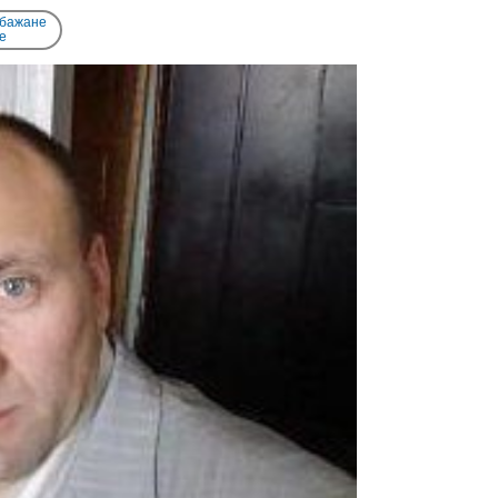
 бажане
e