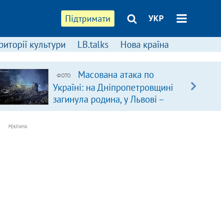
Підтримати
УКР
риторії культури
LB.talks
Нова країна
Масована атака по
ФОТО
Україні: на Дніпропетровщині
загинула родина, у Львові –
удар по багатоповерхівках
(доповнюється)
РЕКЛАМА