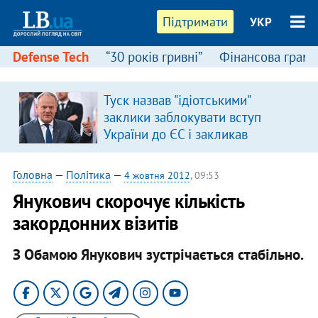
Підтримати
УКР
Defense Tech
“30 років гривні”
Фінансова грамо
Туск назвав "ідіотськими"
заклики заблокувати вступ
України до ЄС і закликав
припинити антиукраїнську
риторику
Головна
—
Політика
—
4 жовтня 2012
, 09:53
Янукович скорочує кількість
закордонних візитів
З Обамою Янукович зустрічається стабільно.