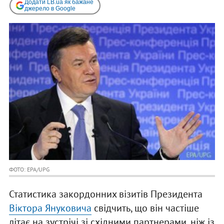
Додати LB.ua як бажане
джерело в Google
ФОТО: EPA/UPG
Статистика закордонних візитів Президента
Віктора Януковича
свідчить, що він частіше
літає на зустрічі зі східними партнерами, ніж із