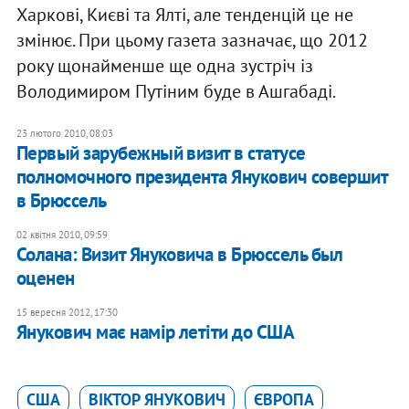
Харкові, Києві та Ялті, але тенденцій це не
змінює. При цьому газета зазначає, що 2012
року щонайменше ще одна зустріч із
Володимиром Путіним буде в Ашгабаді.
23 лютого 2010, 08:03
Первый зарубежный визит в статусе
полномочного президента Янукович совершит
в Брюссель
02 квітня 2010, 09:59
Солана: Визит Януковича в Брюссель был
оценен
15 вересня 2012, 17:30
Янукович має намір летіти до США
США
ВІКТОР ЯНУКОВИЧ
ЄВРОПА