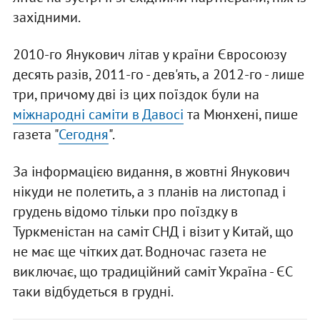
західними.
2010-го Янукович літав у країни Євросоюзу
десять разів, 2011-го - дев'ять, а 2012-го - лише
три, причому дві із цих поїздок були на
міжнародні саміти в Давосі
та Мюнхені, пише
газета "
Сегодня
".
За інформацією видання, в жовтні Янукович
нікуди не полетить, а з планів на листопад і
грудень відомо тільки про поїздку в
Туркменістан на саміт СНД і візит у Китай, що
не має ще чітких дат. Водночас газета не
виключає, що традиційний саміт Україна - ЄС
таки відбудеться в грудні.