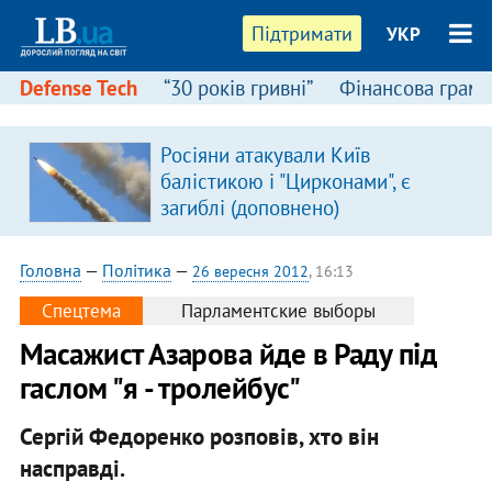
Підтримати
УКР
Defense Tech
“30 років гривні”
Фінансова грамо
Росіяни атакували Київ
в
балістикою і "Цирконами", є
загиблі (доповнено)
Головна
—
Політика
—
26 вересня 2012
, 16:13
Спецтема
Парламентские выборы
Масажист Азарова йде в Раду під
гаслом "я - тролейбус"
Сергій Федоренко розповів, хто він
насправді.