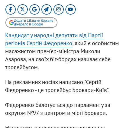
Додати LB.ua як бажане
джерело в Google
Кандидат у народні депутати від Партії
регіонів Сергій Федоренко
, який є особистим
масажистом прем'єр-міністра Миколи
Азарова, на своїх біг-бордах називає себе
тролейбусом.
На рекламних носіях написано "Сергій
Федоренко - це тролейбус Бровари-Київ".
Федоренко балотується до парламенту за
округом №97 з центром в місті Бровари.
Нагадаємо, раніше резонанс викликала