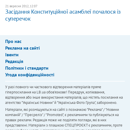
21 вересня 2012, 12:07
Засідання Конституційної асамблеї почалося із
суперечок
Про нас
Реклама на сайті
Івенти
Редакція
Політики і стандарти
Угода конфіденційності
У разі повного чи часткового відтворення матеріалів пряме
гіперпосилання на LB.ua обов'язкове! Передрук, копіювання,
відтворення або інше використання матеріалів, що містять посилання на
агентство "Українськi Новини" й "Українська Фото Група", заборонено.
Матеріали, які розміщуються на сайті з позначкою "Реклама" / "Новини
компаній" / "Пресреліз" / "Promoted", є рекламними та публікуються на
правах реклами. Редакція може не поділяти погляди, які в них
представлені. Матеріали з плашкою СПЕЦПРОЄКТ є рекламними, проте