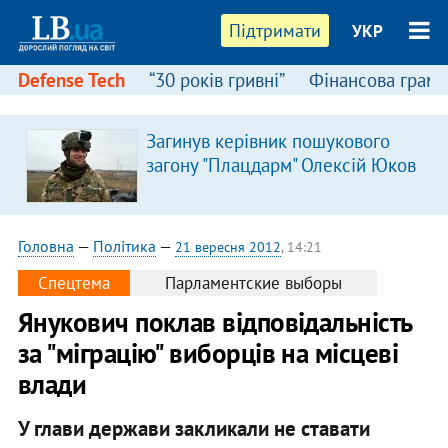
Підтримати
УКР
Defense Tech
“30 років гривні”
Фінансова грамо
Загинув керівник пошукового
загону "Плацдарм" Олексій Юков
Головна
—
Політика
—
21 вересня 2012
, 14:21
Спецтема
Парламентские выборы
Янукович поклав відповідальність
за "міграцію" виборців на місцеві
влади
У глави держави закликали не ставати