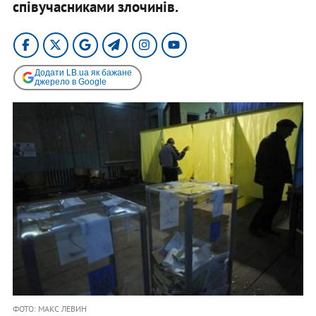
співучасниками злочинів.
Додати LB.ua як бажане
джерело в Google
ФОТО: МАКС ЛЕВИН