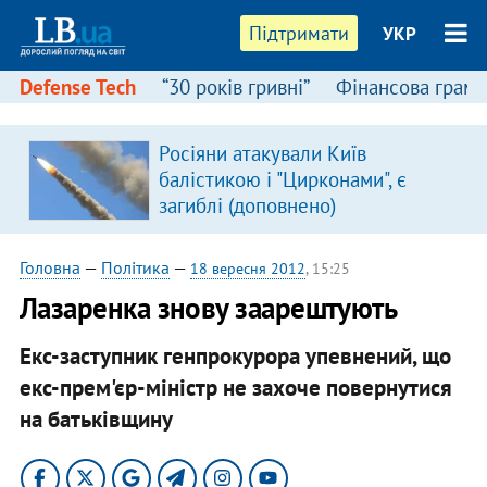
Підтримати
УКР
Defense Tech
“30 років гривні”
Фінансова грамо
Росіяни атакували Київ
балістикою і "Цирконами", є
загиблі (доповнено)
Головна
—
Політика
—
18 вересня 2012
, 15:25
Лазаренка знову заарештують
Екс-заступник генпрокурора упевнений, що
екс-прем'єр-міністр не захоче повернутися
на батьківщину