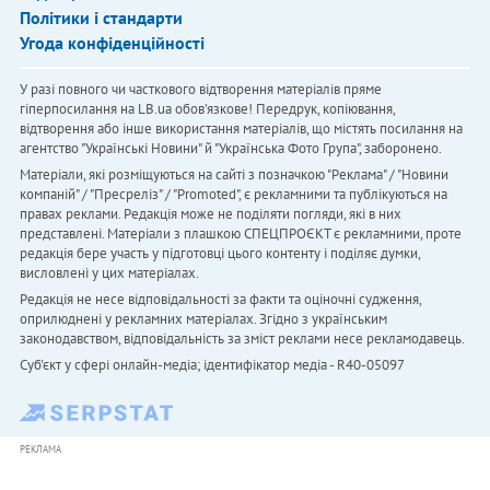
Політики і стандарти
Угода конфіденційності
У разі повного чи часткового відтворення матеріалів пряме
гіперпосилання на LB.ua обов'язкове! Передрук, копіювання,
відтворення або інше використання матеріалів, що містять посилання на
агентство "Українськi Новини" й "Українська Фото Група", заборонено.
Матеріали, які розміщуються на сайті з позначкою "Реклама" / "Новини
компаній" / "Пресреліз" / "Promoted", є рекламними та публікуються на
правах реклами. Редакція може не поділяти погляди, які в них
представлені. Матеріали з плашкою СПЕЦПРОЄКТ є рекламними, проте
редакція бере участь у підготовці цього контенту і поділяє думки,
висловлені у цих матеріалах.
Редакція не несе відповідальності за факти та оціночні судження,
оприлюднені у рекламних матеріалах. Згідно з українським
законодавством, відповідальність за зміст реклами несе рекламодавець.
Cуб'єкт у сфері онлайн-медіа; ідентифікатор медіа - R40-05097
РЕКЛАМА