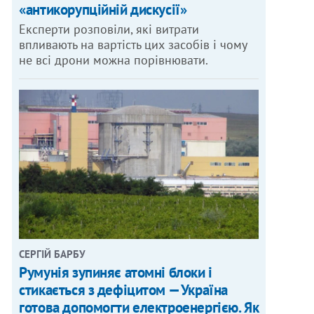
«антикорупційній дискусії»
Експерти розповіли, які витрати
впливають на вартість цих засобів і чому
не всі дрони можна порівнювати.
СЕРГІЙ БАРБУ
Румунія зупиняє атомні блоки і
стикається з дефіцитом — Україна
готова допомогти електроенергією. Як