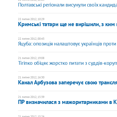
Полтавські регіонали висунули своїх кандида
22 липня 2012, 10:29
Кримські татари ще не вирішили, з ким 
22 липня 2012, 00:43
Яцуба: опозиція налаштовує українців проти
21 липня 2012, 19:08
Тігіпко обіцяє жорстко питати з суддів-кору
21 липня 2012, 16:30
Канал Арбузова заперечує свою трансля
21 липня 2012, 15:39
ПР визначилася з мажоритарниками в 
21 липня 2012, 15:26