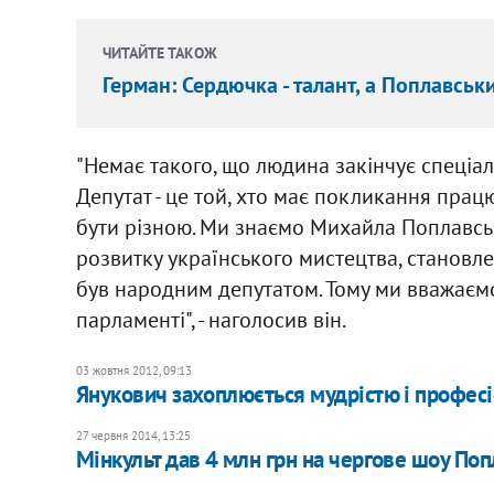
ЧИТАЙТЕ ТАКОЖ
Герман: Сердючка - талант, а Поплавськи
"Немає такого, що людина закінчує спеціаль
Депутат - це той, хто має покликання працю
бути різною. Ми знаємо Михайла Поплавськ
розвитку українського мистецтва, становле
був народним депутатом. Тому ми вважаєм
парламенті", - наголосив він.
03 жовтня 2012, 09:13
Янукович захоплюється мудрістю і профес
27 червня 2014, 13:25
Мінкульт дав 4 млн грн на чергове шоу По