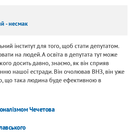
й - несмак
ний інститут для того, щоб стати депутатом.
вати на людей. А освіта в депутата тут може
ого досить давно, знаємо, як він сприяв
нню нашої естради. Він очолював ВНЗ, він уже
о, що така людина буде ефективною в
іоналізмом Чечетова
плавського