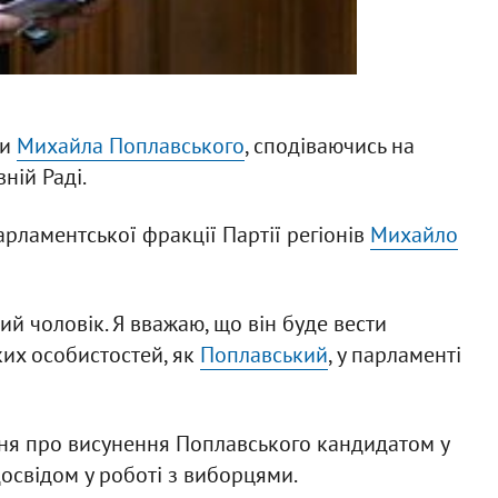
ти
Михайла Поплавського
, сподіваючись на
ній Раді.
рламентської фракції Партії регіонів
Михайло
ий чоловік. Я вважаю, що він буде вести
ких особистостей, як
Поплавський
, у парламенті
ння про висунення Поплавського кандидатом у
досвідом у роботі з виборцями.