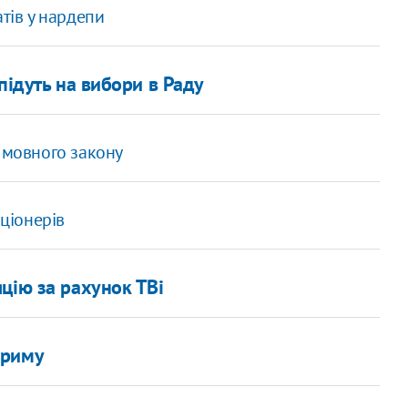
тів у нардепи
підуть на вибори в Раду
 мовного закону
пціонерів
цію за рахунок ТВі
Криму