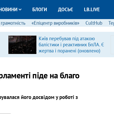
НОВИНИ
БЛОГИ
ДОСЬЄ
LB.LIVE
 грамотність
«Епіцентр виробників»
CultHub
Те
Київ перебував під атакою
балістики і реактивних БпЛА. Є
жертва і поранені (оновлено)
рламенті піде на благо
рувалася його досвідом у роботі з