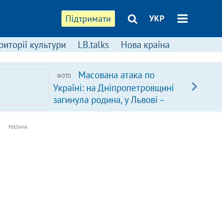
Підтримати
УКР
риторії культури
LB.talks
Нова країна
Масована атака по
ФОТО
Україні: на Дніпропетровщині
загинула родина, у Львові –
удар по багатоповерхівках
(доповнюється)
РЕКЛАМА