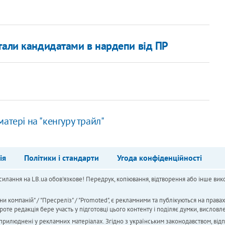
тали кандидатами в нардепи від ПР
атері на "кенгуру трайл"
ія
Політики і стандарти
Угода конфіденційності
силання на LB.ua обов'язкове! Передрук, копіювання, відтворення або інше вико
ни компаній" / "Пресреліз" / "Promoted", є рекламними та публікуються на права
 редакція бере участь у підготовці цього контенту і поділяє думки, висловле
 оприлюднені у рекламних матеріалах. Згідно з українським законодавством, від