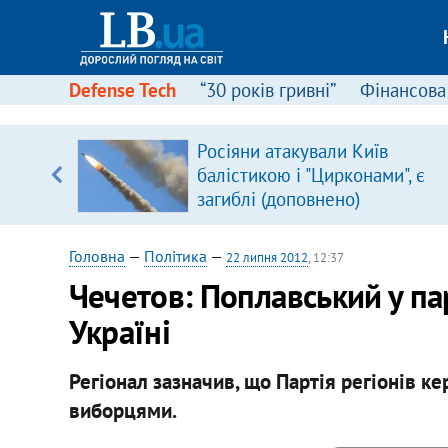
Defense Tech
“30 років гривні”
Фінансова
серця
Росіяни атакували Київ
 кави
балістикою і "Цирконами", є
загиблі (доповнено)
Головна
—
Політика
—
22 липня 2012
, 12:37
Чечетов: Поплавський у па
Україні
Регіонал зазначив, що Партія регіонів ке
виборцями.