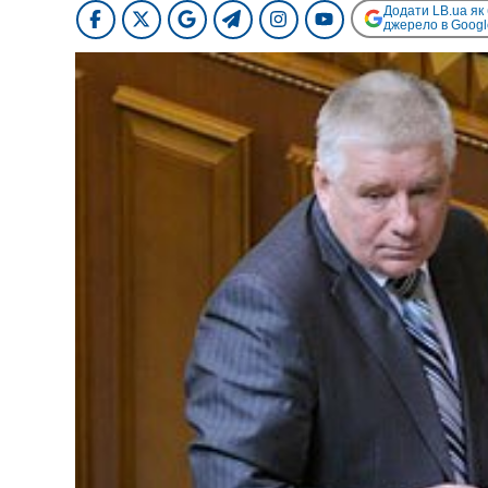
Додати LB.ua як
джерело в Googl