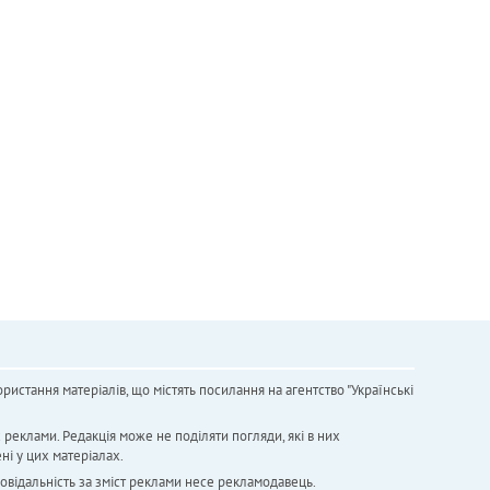
ристання матеріалів, що містять посилання на агентство "Українськi
х реклами. Редакція може не поділяти погляди, які в них
ні у цих матеріалах.
повідальність за зміст реклами несе рекламодавець.