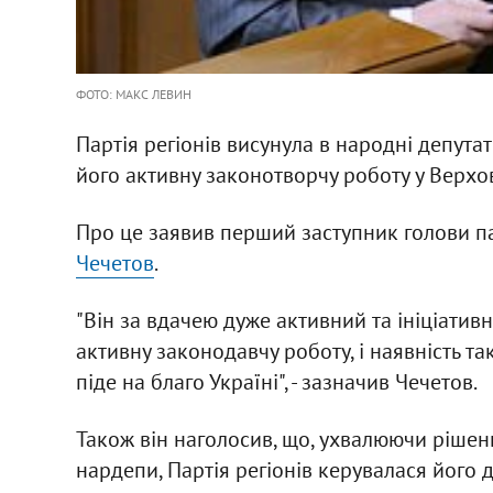
ФОТО: МАКС ЛЕВИН
Партія регіонів висунула в народні депута
його активну законотворчу роботу у Верхов
Про це заявив перший заступник голови па
Чечетов
.
"Він за вдачею дуже активний та ініціативн
активну законодавчу роботу, і наявність та
піде на благо Україні", - зазначив Чечетов.
Також він наголосив, що, ухвалюючи ріше
нардепи, Партія регіонів керувалася його 