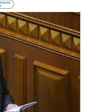
 бажане
e