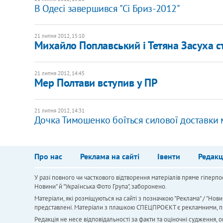
В Одесі завершився "Сі Бриз-2012"
21 липня 2012, 15:10
Михайло Поплавський і Тетяна Засуха с
21 липня 2012, 14:45
Мер Полтави вступив у ПР
21 липня 2012, 14:31
Дочка Тимошенко боїться силової доставки м
Про нас
Реклама на сайті
Івенти
Редакц
У разі повного чи часткового відтворення матеріалів пряме гіперпо
Новини" й "Українська Фото Група", заборонено.
Матеріали, які розміщуються на сайті з позначкою "Реклама" / "Нови
представлені. Матеріали з плашкою СПЕЦПРОЄКТ є рекламними, проте
Редакція не несе відповідальності за факти та оціночні судження,