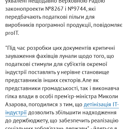
ухвалені нещодавно Верховною Радою
законопроекти №8267 і №9744, які
передбачають податкові пільги для
виробників програмної продукції, повідомляє
proIT.
"Під час розробки цих документів критичні
зауваження фахівців лунали щодо того, що
податкові стимули для суб'єктів окремої
індустрії поставлять у нерівне становище
представників інших секторів. Але як
представники громадськості, так і виконавча
гілка влади в особі прем'єр-міністра Миколи
Азарова, погодилися з тим, що
детінізація IT-
індустрії
дозволить збільшити надходження
до держбюджету, що забезпечить реалізацію
соціальних зобов'язань держави", - йдеться в