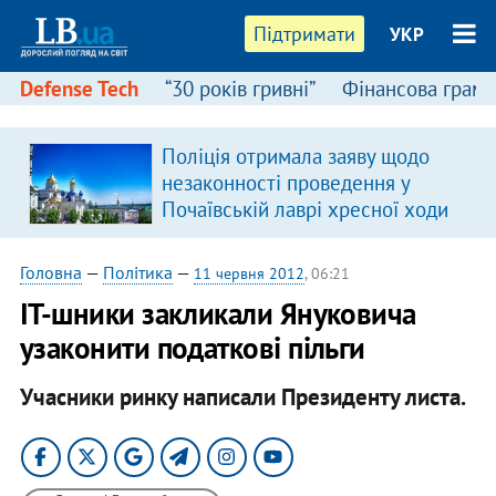
Підтримати
УКР
Defense Tech
“30 років гривні”
Фінансова грамо
Поліція отримала заяву щодо
в
незаконності проведення у
Почаївській лаврі хресної ходи
Головна
—
Політика
—
11 червня 2012
, 06:21
IT-шники закликали Януковича
узаконити податкові пільги
Учасники ринку написали Президенту листа.