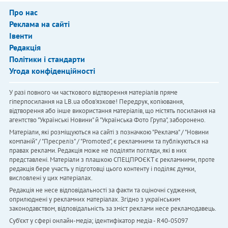
Про нас
Реклама на сайті
Івенти
Редакція
Політики і стандарти
Угода конфіденційності
У разі повного чи часткового відтворення матеріалів пряме
гіперпосилання на LB.ua обов'язкове! Передрук, копіювання,
відтворення або інше використання матеріалів, що містять посилання на
агентство "Українськi Новини" й "Українська Фото Група", заборонено.
Матеріали, які розміщуються на сайті з позначкою "Реклама" / "Новини
компаній" / "Пресреліз" / "Promoted", є рекламними та публікуються на
правах реклами. Редакція може не поділяти погляди, які в них
представлені. Матеріали з плашкою СПЕЦПРОЄКТ є рекламними, проте
редакція бере участь у підготовці цього контенту і поділяє думки,
висловлені у цих матеріалах.
Редакція не несе відповідальності за факти та оціночні судження,
оприлюднені у рекламних матеріалах. Згідно з українським
законодавством, відповідальність за зміст реклами несе рекламодавець.
Cуб'єкт у сфері онлайн-медіа; ідентифікатор медіа - R40-05097