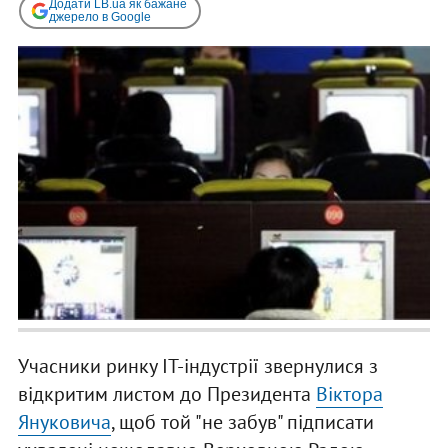
Додати LB.ua як бажане
джерело в Google
Учасники ринку IT-індустрії звернулися з
відкритим листом до Президента
Віктора
Януковича
, щоб той "не забув" підписати