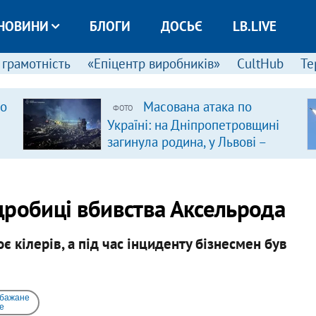
НОВИНИ
БЛОГИ
ДОСЬЄ
LB.LIVE
 грамотність
«Епіцентр виробників»
CultHub
Те
ро
Масована атака по
ФОТО
Україні: на Дніпропетровщині
загинула родина, у Львові –
удар по багатоповерхівках
(доповнюється)
дробиці вбивства Аксельрода
є кілерів, а під час інциденту бізнесмен був
 бажане
e