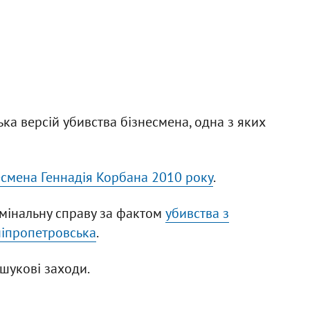
ька версій убивства бізнесмена, одна з яких
есмена Геннадія Корбана 2010 року
.
имінальну справу за фактом
убивства з
ніпропетровська
.
шукові заходи.