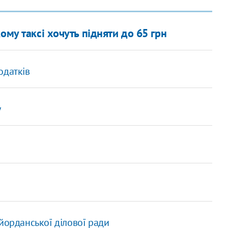
ому таксі хочуть підняти до 65 грн
одатків
у
йорданської ділової ради