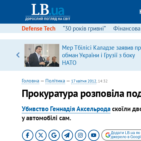
Defense Tech
“30 років гривні”
Фінансова
щодо
Мер Тбілісі Каладзе заявив п
 у
обман України і Грузії з боку
ої ходи
НАТО
Головна
—
Політика
—
17 квітня 2012
, 14:32
Прокуратура розповіла по
Убивство Геннадія Аксельрода
скоїли дво
у автомобілі сам.
Додати LB.ua як
джерело в Googl