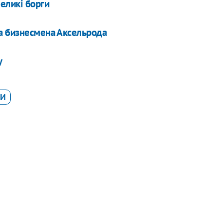
еликі борги
а бизнесмена Аксельрода
у
НИ