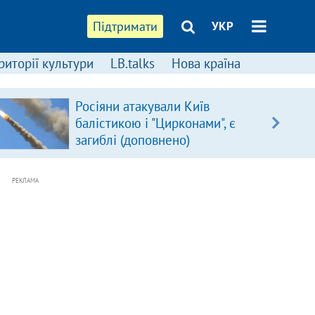
Підтримати
УКР
риторії культури
LB.talks
Нова країна
Росіяни атакували Київ
балістикою і "Цирконами", є
загиблі (доповнено)
РЕКЛАМА