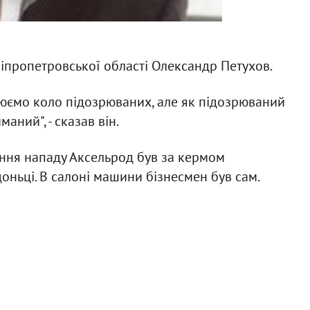
іпропетровської області Олександр Петухов.
люємо коло підозрюваних, але як підозрюваний
аний", - сказав він.
єння нападу Аксельрод був за кермом
оньці. В салоні машини бізнесмен був сам.