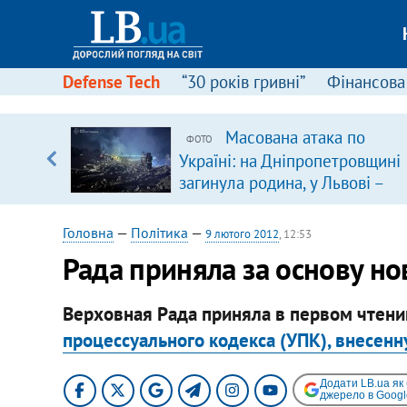
Defense Tech
“30 років гривні”
Фінансова
щодо
Масована атака по
ФОТО
 у
Україні: на Дніпропетровщині
ої ходи
загинула родина, у Львові –
удар по багатоповерхівках
(доповнюється)
Головна
—
Політика
—
9 лютого 2012
, 12:53
Рада приняла за основу н
Верховная Рада приняла в первом чтен
процессуального кодекса (УПК), внесе
Додати LB.ua як
джерело в Googl