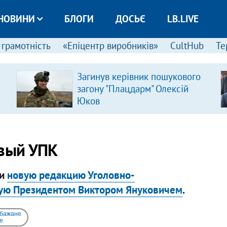
НОВИНИ
БЛОГИ
ДОСЬЄ
LB.LIVE
 грамотність
«Епіцентр виробників»
CultHub
Те
Загинув керівник пошукового
загону "Плацдарм" Олексій
Юков
овый УПК
ии
новую редакцию Уголовно-
нную Президентом Виктором Януковичем
.
 бажане
e