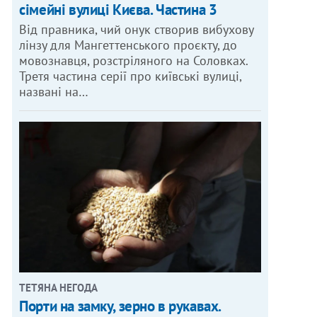
сімейні вулиці Києва. Частина 3
Від правника, чий онук створив вибухову
лінзу для Мангеттенського проєкту, до
мовознавця, розстріляного на Соловках.
Третя частина серії про київські вулиці,
названі на…
ТЕТЯНА НЕГОДА
Порти на замку, зерно в рукавах.