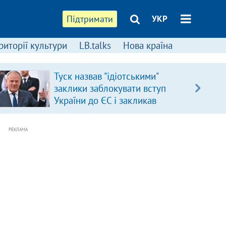
Підтримати
УКР
риторії культури
LB.talks
Нова країна
Туск назвав "ідіотськими"
заклики заблокувати вступ
України до ЄС і закликав
припинити антиукраїнську
риторику
РЕКЛАМА