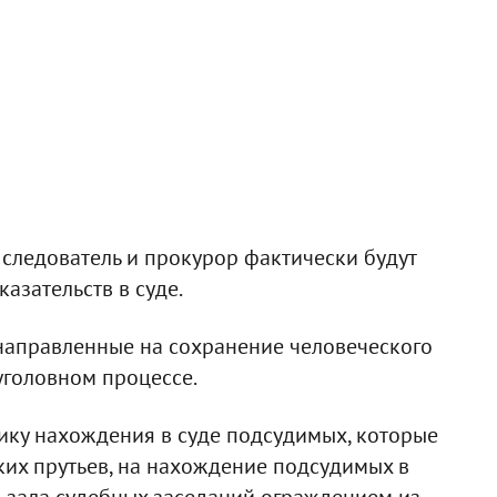
м следователь и прокурор фактически будут
азательств в суде.
 направленные на сохранение человеческого
уголовном процессе.
тику нахождения в суде подсудимых, которые
ских прутьев, на нахождение подсудимых в
 зала судебных заседаний ограждением из