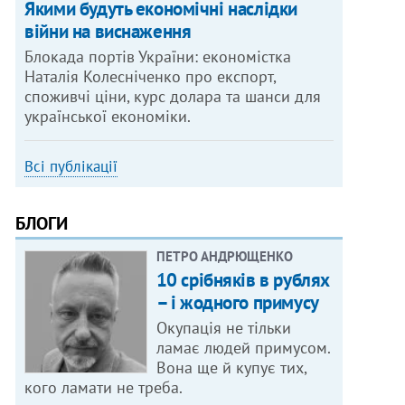
Якими будуть економічні наслідки
війни на виснаження
Блокада портів України: економістка
Наталія Колесніченко про експорт,
споживчі ціни, курс долара та шанси для
української економіки.
Всі публікації
БЛОГИ
ПЕТРО АНДРЮЩЕНКО
10 срібняків в рублях
– і жодного примусу
Окупація не тільки
ламає людей примусом.
Вона ще й купує тих,
кого ламати не треба.