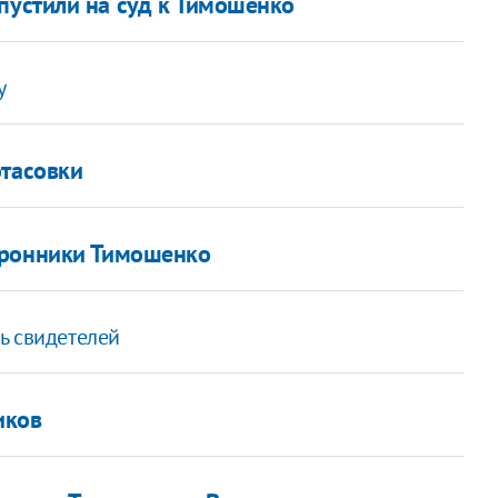
пустили на суд к Тимошенко
у
отасовки
оронники Тимошенко
ь свидетелей
иков