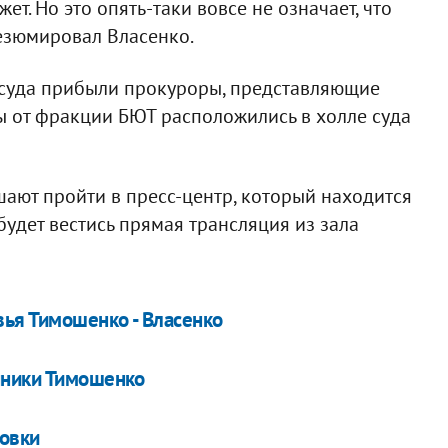
ет. Но это опять-таки вовсе не означает, что
резюмировал Власенко.
ю суда прибыли прокуроры, представляющие
ы от фракции БЮТ расположились в холле суда
шают пройти в пресс-центр, который находится
 будет вестись прямая трансляция из зала
вья Тимошенко - Власенко
нники Тимошенко
совки