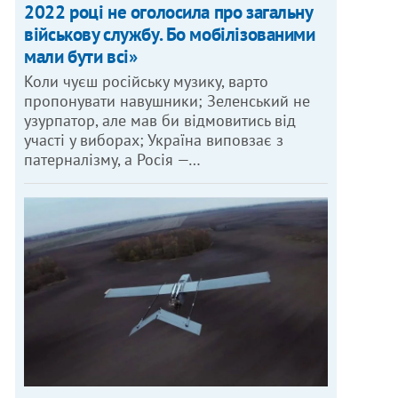
2022 році не оголосила про загальну
військову службу. Бо мобілізованими
мали бути всі»
Коли чуєш російську музику, варто
пропонувати навушники; Зеленський не
узурпатор, але мав би відмовитись від
участі у виборах; Україна виповзає з
патерналізму, а Росія —…