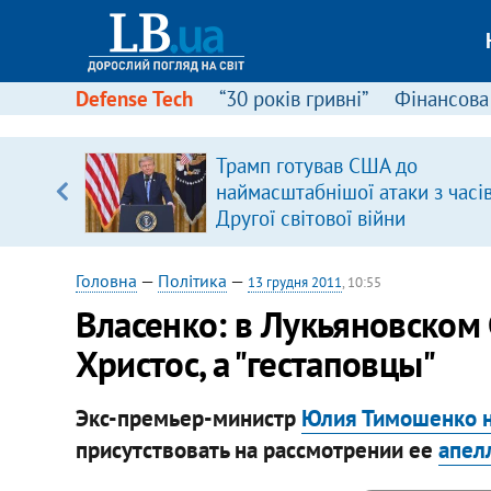
Defense Tech
“30 років гривні”
Фінансова
вив про
Трамп готував США до
боку
наймасштабнішої атаки з часі
Другої світової війни
Головна
—
Політика
—
13 грудня 2011
, 10:55
Власенко: в Лукьяновском 
Христос, а "гестаповцы"
Экс-премьер-министр
Юлия Тимошенко н
присутствовать на рассмотрении ее
апелл