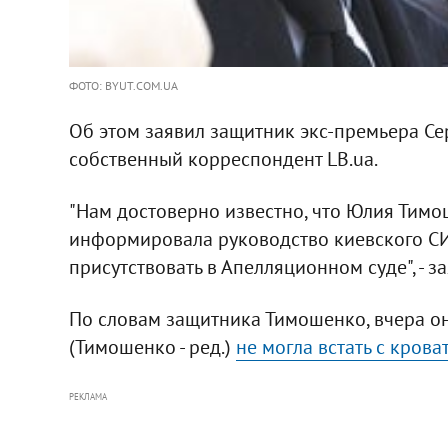
ФОТО: BYUT.COM.UA
Об этом заявил защитник экс-премьера Сер
собственный корреспондент LB.ua.
"Нам достоверно известно, что Юлия Тим
информировала руководство киевского СИ
присутствовать в Апелляционном суде", - з
По словам защитника Тимошенко, вчера он
(Тимошенко - ред.)
не могла встать с крова
РЕКЛАМА