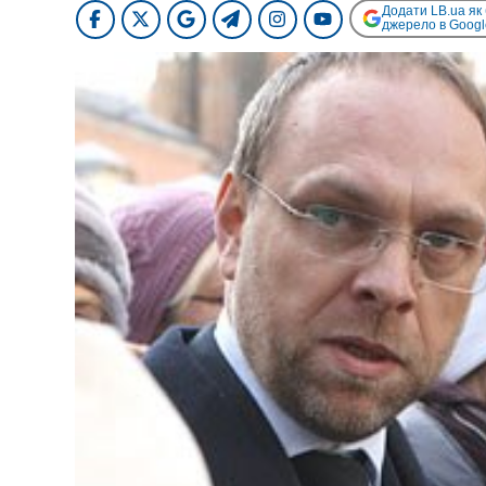
Додати LB.ua як
джерело в Googl