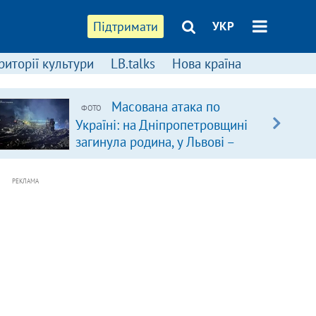
Підтримати
УКР
риторії культури
LB.talks
Нова країна
Масована атака по
ФОТО
Україні: на Дніпропетровщині
загинула родина, у Львові –
удар по багатоповерхівках
(доповнюється)
РЕКЛАМА