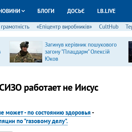
НОВИНИ
БЛОГИ
ДОСЬЄ
LB.LIVE
 грамотність
«Епіцентр виробників»
CultHub
Те
Загинув керівник пошукового
в
загону "Плацдарм" Олексій
Юков
СИЗО работает не Иисус
е может - по состоянию здоровья
-
яции по "газовому делу".