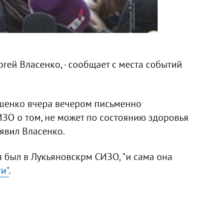
гей Власенко, - сообщает с места событий
ошенко вчера вечером письменно
ЗО о том, не может по состоянию здоровья
аявил Власенко.
 был в Лукьяновскрм СИЗО, "и сама она
ти"
.