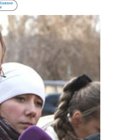
 бажане
e