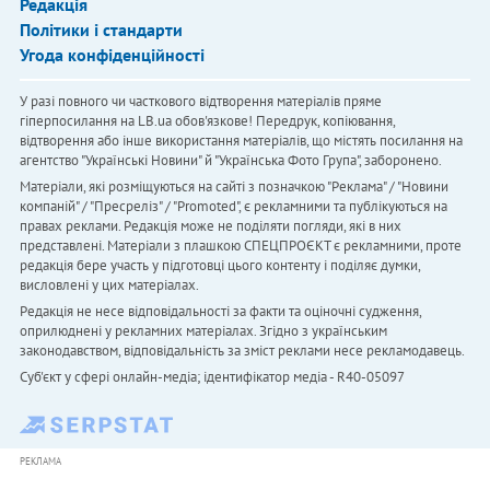
Редакція
Політики і стандарти
Угода конфіденційності
У разі повного чи часткового відтворення матеріалів пряме
гіперпосилання на LB.ua обов'язкове! Передрук, копіювання,
відтворення або інше використання матеріалів, що містять посилання на
агентство "Українськi Новини" й "Українська Фото Група", заборонено.
Матеріали, які розміщуються на сайті з позначкою "Реклама" / "Новини
компаній" / "Пресреліз" / "Promoted", є рекламними та публікуються на
правах реклами. Редакція може не поділяти погляди, які в них
представлені. Матеріали з плашкою СПЕЦПРОЄКТ є рекламними, проте
редакція бере участь у підготовці цього контенту і поділяє думки,
висловлені у цих матеріалах.
Редакція не несе відповідальності за факти та оціночні судження,
оприлюднені у рекламних матеріалах. Згідно з українським
законодавством, відповідальність за зміст реклами несе рекламодавець.
Cуб'єкт у сфері онлайн-медіа; ідентифікатор медіа - R40-05097
РЕКЛАМА