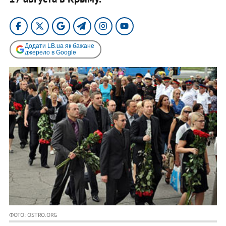
Додати LB.ua як бажане
джерело в Google
ФОТО: OSTRO.ORG