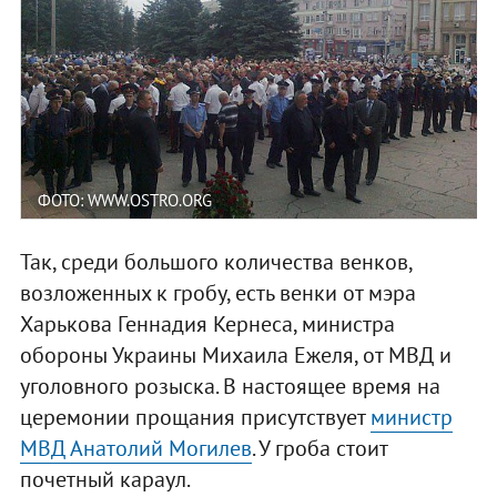
ФОТО: WWW.OSTRO.ORG
Так, среди большого количества венков,
возложенных к гробу, есть венки от мэра
Харькова Геннадия Кернеса, министра
обороны Украины Михаила Ежеля, от МВД и
уголовного розыска. В настоящее время на
церемонии прощания присутствует
министр
МВД Анатолий Могилев
. У гроба стоит
почетный караул.