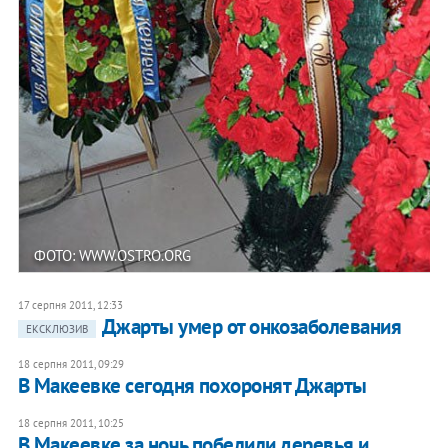
ФОТО: WWW.OSTRO.ORG
17 серпня 2011, 12:33
Джарты умер от онкозаболевания
ЕКСКЛЮЗИВ
18 серпня 2011, 09:29
В Макеевке сегодня похоронят Джарты
18 серпня 2011, 10:25
В Макеевке за ночь побелили деревья и