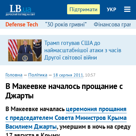
Підтримати
УКР
Defense Tech
“30 років гривні”
Фінансова грамо
Трамп готував США до
наймасштабнішої атаки з часів
Другої світової війни
Головна
—
Політика
—
18 серпня 2011
, 10:57
В Макеевке началось прощание с
Джарты
В Макеевке началась
церемония прощания
с председателем Совета Министров Крыма
Василием Джарты
, умершим в ночь на среду
17 августа в Крыму.