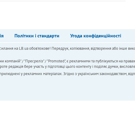
ія
Політики і стандарти
Угода конфіденційності
силання на LB.ua обов'язкове! Передрук, копіювання, відтворення або інше вико
ни компаній" / "Пресреліз" / "Promoted", є рекламними та публікуються на права
 редакція бере участь у підготовці цього контенту і поділяє думки, висловле
 оприлюднені у рекламних матеріалах. Згідно з українським законодавством, від