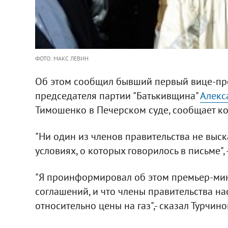
ФОТО: МАКС ЛЕВИН
Об этом сообщил бывший первый вице-пре
председателя партии "Батькивщина"
Алекс
Тимошенко в Печерском суде, сообщает ко
"Ни один из членов правительства не выс
условиях, о которых говорилось в письме", 
"Я проинформировал об этом премьер-мини
соглашений, и что члены правительства н
относительно цены на газ",- сказал Турчино