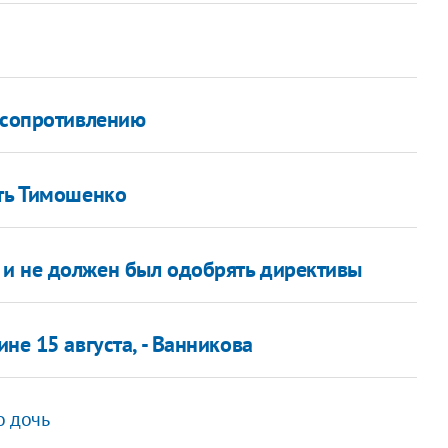
 сопротивлению
ить Тимошенко
 и не должен был одобрять директивы
е 15 августа, - Ванникова
о дочь