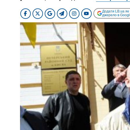
Додати LB.ua як
джерело в Googl