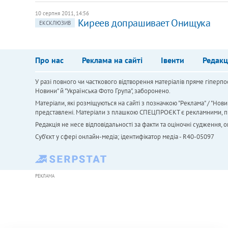
10 серпня 2011, 14:56
Киреев допрашивает Онищука
ЕКСКЛЮЗИВ
Про нас
Реклама на сайті
Івенти
Редакц
У разі повного чи часткового відтворення матеріалів пряме гіперпо
Новини" й "Українська Фото Група", заборонено.
Матеріали, які розміщуються на сайті з позначкою "Реклама" / "Нови
представлені. Матеріали з плашкою СПЕЦПРОЄКТ є рекламними, проте
Редакція не несе відповідальності за факти та оціночні судження,
Cуб'єкт у сфері онлайн-медіа; ідентифікатор медіа - R40-05097
РЕКЛАМА