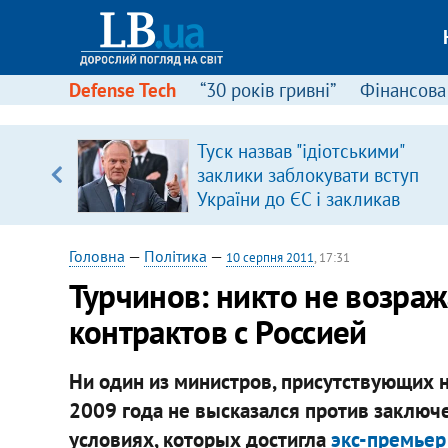
Defense Tech
“30 років гривні”
Фінансова
щодо
Туск назвав "ідіотськими"
 у
заклики заблокувати вступ
ої ходи
України до ЄС і закликав
припинити антиукраїнську
риторику
Головна
—
Політика
—
10 серпня 2011
, 17:31
Турчинов: никто не возраж
контрактов с Россией
Ни один из министров, присутствующих 
2009 года не высказался против заключе
условиях, которых достигла
экс-премье