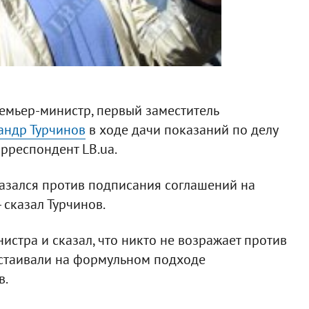
мьер-министр, первый заместитель
андр Турчинов
в ходе дачи показаний по делу
рреспондент LB.ua.
казался против подписания соглашений на
- сказал Турчинов.
стра и сказал, что никто не возражает против
астаивали на формульном подходе
в.