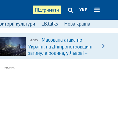
Підтримати
УКР
риторії культури
LB.talks
Нова країна
Масована атака по
ФОТО
Україні: на Дніпропетровщині
загинула родина, у Львові –
удар по багатоповерхівках
(доповнюється)
РЕКЛАМА