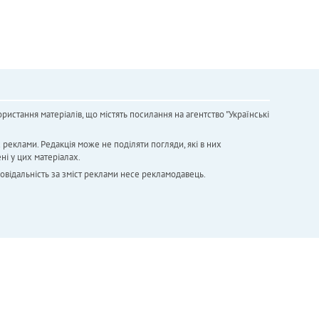
ристання матеріалів, що містять посилання на агентство "Українськi
х реклами. Редакція може не поділяти погляди, які в них
ні у цих матеріалах.
повідальність за зміст реклами несе рекламодавець.