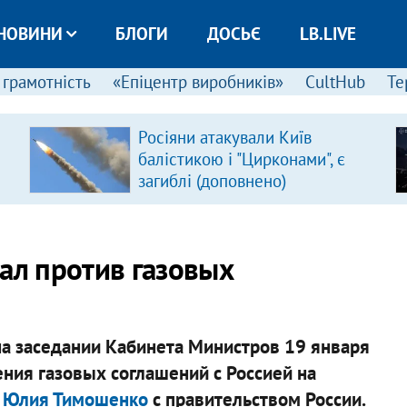
НОВИНИ
БЛОГИ
ДОСЬЄ
LB.LIVE
 грамотність
«Епіцентр виробників»
CultHub
Те
Росіяни атакували Київ
балістикою і "Цирконами", є
загиблі (доповнено)
ал против газовых
на заседании Кабинета Министров 19 января
ния газовых соглашений с Россией на
р Юлия Тимошенко
с правительством России.