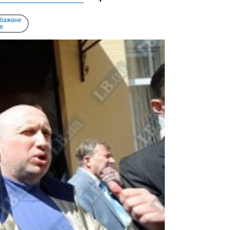
 бажане
e