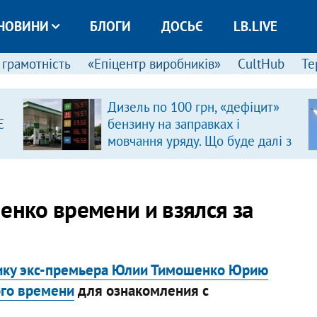
НОВИНИ
БЛОГИ
ДОСЬЄ
LB.LIVE
 грамотність
«Епіцентр виробників»
CultHub
Те
Дизель по 100 грн, «дефіцит»
Є
бензину на заправках і
мовчання уряду. Що буде далі з
цінами на пальне?
енко времени и взялся за
нику экс-премьера Юлии Тимошенко Юрию
ого времени
для ознакомления с