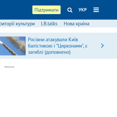
Підтримати
УКР
риторії культури
LB.talks
Нова країна
Росіяни атакували Київ
балістикою і "Цирконами", є
загиблі (доповнено)
РЕКЛАМА