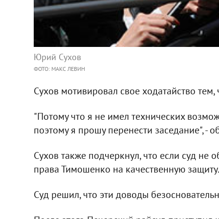
Юрий Сухов
ФОТО: МАКС ЛЕВИН
Сухов мотивировал свое ходатайство тем, 
"Потому что я не имел технических возмо
поэтому я прошу перенести заседание", - о
Сухов также подчеркнул, что если суд не 
права Тимошенко на качественную защиту
Суд решил, что эти доводы безосновательн