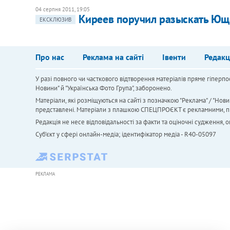
04 серпня 2011, 19:05
Киреев поручил разыскать Ющ
ЕКСКЛЮЗИВ
Про нас
Реклама на сайті
Івенти
Редакц
У разі повного чи часткового відтворення матеріалів пряме гіперпо
Новини" й "Українська Фото Група", заборонено.
Матеріали, які розміщуються на сайті з позначкою "Реклама" / "Нови
представлені. Матеріали з плашкою СПЕЦПРОЄКТ є рекламними, проте
Редакція не несе відповідальності за факти та оціночні судження,
Cуб'єкт у сфері онлайн-медіа; ідентифікатор медіа - R40-05097
РЕКЛАМА