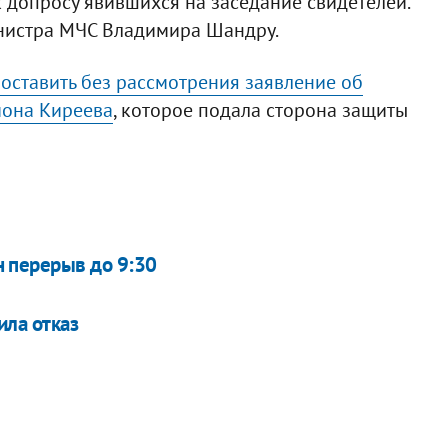
к допросу явившихся на заседание свидетелей.
нистра МЧС Владимира Шандру.
 оставить без рассмотрения заявление об
иона Киреева
, которое подала сторона защиты
 перерыв до 9:30
ила отказ