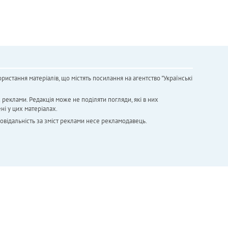
ристання матеріалів, що містять посилання на агентство "Українськi
х реклами. Редакція може не поділяти погляди, які в них
ні у цих матеріалах.
повідальність за зміст реклами несе рекламодавець.