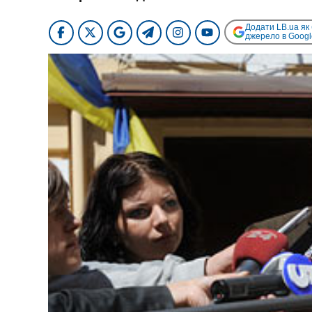
Додати LB.ua як
джерело в Googl