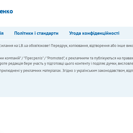
енко
ія
Політики і стандарти
Угода конфіденційності
силання на LB.ua обов'язкове! Передрук, копіювання, відтворення або інше вико
ни компаній" / "Пресреліз" / "Promoted", є рекламними та публікуються на права
 редакція бере участь у підготовці цього контенту і поділяє думки, висловле
 оприлюднені у рекламних матеріалах. Згідно з українським законодавством, від