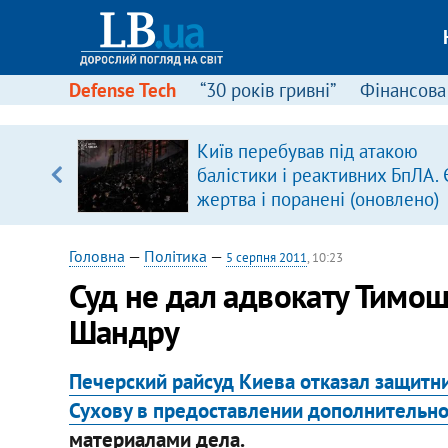
Defense Tech
“30 років гривні”
Фінансова
Київ перебував під атакою
уп
балістики і реактивних БпЛА. 
жертва і поранені (оновлено)
ку
Головна
—
Політика
—
5 серпня 2011
, 10:23
Суд не дал адвокату Тимош
Шандру
Печерский райсуд Киева отказал защит
Сухову в предоставлении дополнительн
материалами дела.