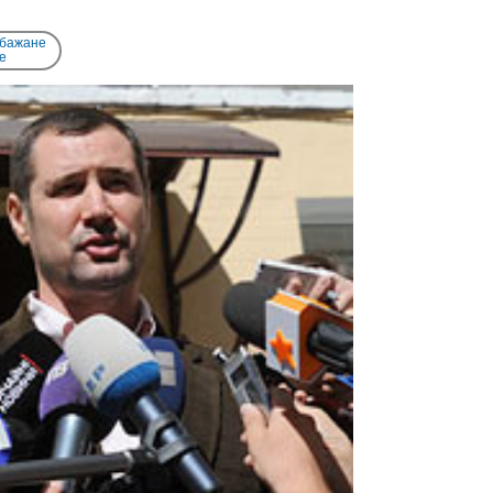
 бажане
e