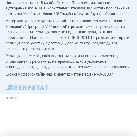
гіперпосилання на LB.ua обов'язкове! Передрук, копіювання,
відтворення або інше використання матеріалів, що містять посилання на
агентство "Українськi Новини" й "Українська Фото Група", заборонено.
Матеріали, які розміщуються на сайті з позначкою "Реклама" / "Новини
компаній" / "Пресреліз" / "Promoted", є рекламними та публікуються на
правах реклами. Редакція може не поділяти погляди, які в них
представлені. Матеріали з плашкою СПЕЦПРОЄКТ є рекламними, проте
редакція бере участь у підготовці цього контенту і поділяє думки,
висловлені у цих матеріалах.
Редакція не несе відповідальності за факти та оціночні судження,
оприлюднені у рекламних матеріалах. Згідно з українським
законодавством, відповідальність за зміст реклами несе рекламодавець.
Cуб'єкт у сфері онлайн-медіа; ідентифікатор медіа - R40-05097
РЕКЛАМА