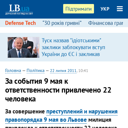
Підтримати
УКР
Defense Tech
“30 років гривні”
Фінансова грамо
:
Туск назвав "ідіотськими"
заклики заблокувати вступ
України до ЄС і закликав
припинити антиукраїнську
риторику
Головна
—
Політика
—
22 липня 2011
, 10:41
За события 9 мая к
ответственности привлечено 22
человека
За совершение
преступлений и нарушения
правопорядка 9 мая во Львове
милиция
привлекла к ответственности 22 человека.